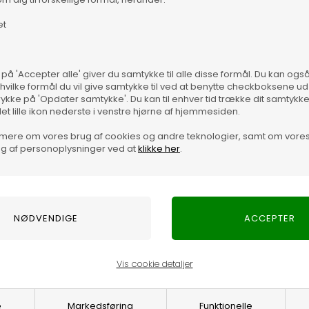
et
 på 'Accepter alle' giver du samtykke til alle disse formål. Du kan og
T-shirt er lavet i en skøn strækbar kvalitet, der gør den super
 hvilke formål du vil give samtykke til ved at benytte checkboksene ud 
 korte ærmer og findes i et hav af forskellige farver.Oplev
rykke på 'Opdater samtykke'. Du kan til enhver tid trække dit samtykk
Vare
det lille ikon nederste i venstre hjørne af hjemmesiden.
mere om vores brug af cookies og andre teknologier, samt om vore
n skøn strækbar kvalitet, der gør den super behagelig at bære.
g af personoplysninger ved at
klikke her
.
des i et hav af forskellige farver.
Vis cookie detaljer
e
Markedsføring
Funktionelle