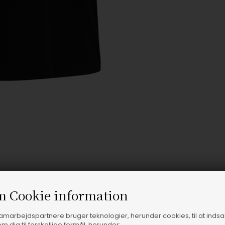
m Cookie information
samarbejdspartnere bruger teknologier, herunder cookies, til at inds
m dig til forskellige formål, herunder: