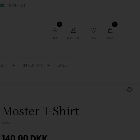
TRUSTPILOT
1
0
SET
LOG IND
GEM
KURV
KER
INTERIØR
SALE
1
Moster T-Shirt
Only
140,00
DKK