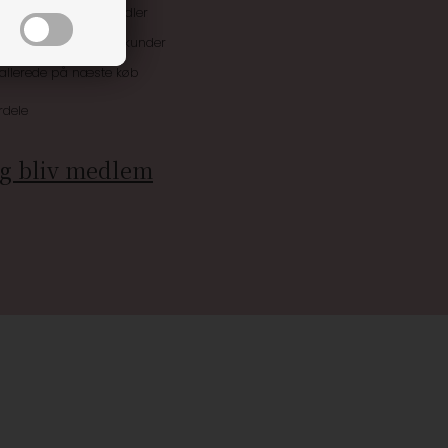
uskroner når du handler
ive tilbud kun til klubkunder
 allerede på næste køb
rdele
g bliv medlem