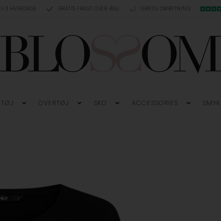
 1-3 HVERDAGE
GRATIS FRAGT OVER 499,-
GRATIS OMBYTNING
TØJ
OVERTØJ
SKO
ACCESSORIES
SMYK