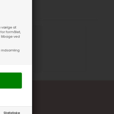
så vælge at
for formålet,
e tilbage ved
nummer
21628
s indsamling
Statistiske