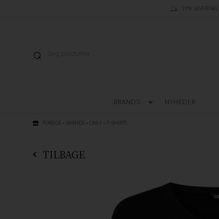
LYN LEVERING,
BRANDS
NYHEDER
FORSIDE
»
BRANDS
»
ONLY
»
T-SHIRTS
TILBAGE