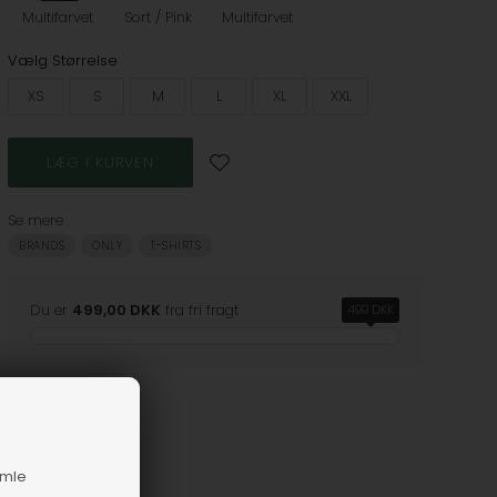
Multifarvet
Sort / Pink
Multifarvet
Vælg Størrelse
XS
S
M
L
XL
XXL
Se mere
BRANDS
ONLY
T-SHIRTS
Du er
499,00 DKK
fra fri fragt
499 DKK
amle