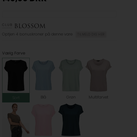
Optjen
4 bonuskroner
på denne vare
TILMELD DIG HER
Vælg Farve
Blå
Grøn
Multifarvet
Sort