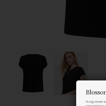
Blosso
Vi og vores 
oplysninger o