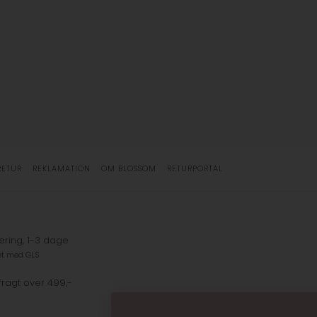
RETUR
REKLAMATION
OM BLOSSOM
RETURPORTAL
ering, 1-3 dage
et med GLS
fragt over 499,-