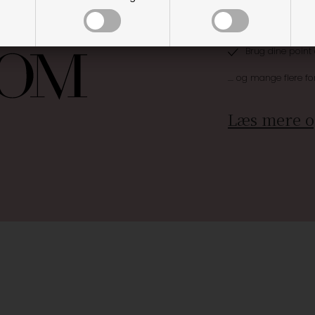
Optjen 3% i bon
Særlige, eksklus
Brug dine point
.... og mange flere fo
Læs mere o