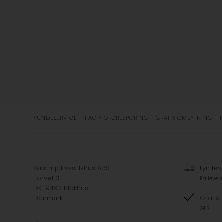
KUNDESERVICE
FAQ - ORDRESPORING
GRATIS OMBYTNING
Kalstrup Livsstilshus ApS
Lyn lev
Torvet 3
Få lever
DK-9492 Blokhus
Danmark
Gratis 
GLS