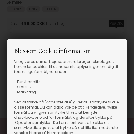
Se mere
BRANDS
ONLY
JAKKER
Du er
499,00 DKK
fra fri fragt
499 DKK
Blossom Cookie information
Produktinformation
Vi og vores samarbejdspartnere bruger teknologier,
herunder cookies, til at indsamle oplysninger om dig til
forskellige formål, herunder:
Only - Orchid Cordoroy Parka Jakke
Only - Orchid Cordoroy Parka Jakke
- Funktionalitet
- Statistik
- Marketing
Varenummer
53408-15333180-239935002
WALNUT/CHO
Ved at trykke på 'Accepter alle' giver du samtykke til alle
disse formål. Du kan også vælge at tilkendegive, hvilke
formål du vil give samtykke til ved at benytte
checkboksene ud for formålet, og derefter trykke på
'Opdater samtykke'. Du kan til enhver tid trække dit
samtykke tilbage ved at trykke på det lille ikon nederste i
venstre hjørne af hjemmesiden.