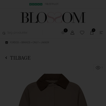
MBYTNING
TRUSTPILOT
LYN LEVERING, 1-3
0
1
FORSIDE
»
BRANDS
»
ONLY
»
JAKKER
TILBAGE
1