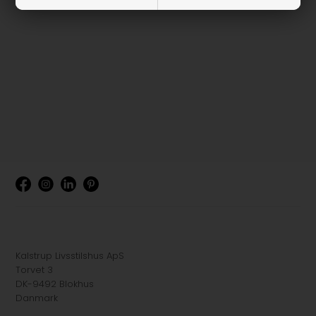
Kalstrup Livsstilshus ApS
Torvet 3
DK-9492 Blokhus
Danmark