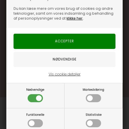
Du kan læse mere om vores brug af cookies og andre
teknologier, samt om vores indsamling og behandling
af personoplysninger ved at
klikke her
.
Optjen 3% i bonuskroner når du handler
Særlige, eksklusive tilbud kun til klubkunder
Brug dine point allerede på næste køb
.... og mange flere fordele
Vis cookie detaljer
Læs mere og bliv medlem
Nødvendige
Markedsføring
Funktionelle
Statistiske