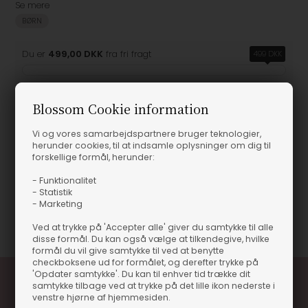
Se mere
BØRN
Du er
499,00 DKK
fra fri fragt
499 DKK
Blossom Cookie information
Produktinformation
Vi og vores samarbejdspartnere bruger teknologier,
herunder cookies, til at indsamle oplysninger om dig til
forskellige formål, herunder:
New Balance Kids - PC2002ST Sneakers - Steel/Lead
New Balance Kids - PC2002ST Sneakers - Steel/Lead
- Funktionalitet
- Statistik
- Marketing
Varenummer
60213
Ved at trykke på 'Accepter alle' giver du samtykke til alle
disse formål. Du kan også vælge at tilkendegive, hvilke
formål du vil give samtykke til ved at benytte
checkboksene ud for formålet, og derefter trykke på
'Opdater samtykke'. Du kan til enhver tid trække dit
samtykke tilbage ved at trykke på det lille ikon nederste i
venstre hjørne af hjemmesiden.