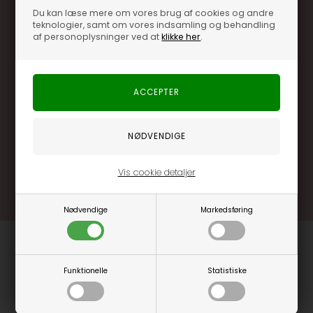
Du kan læse mere om vores brug af cookies og andre
teknologier, samt om vores indsamling og behandling
af personoplysninger ved at
klikke her
.
Optjen 3% i bonuskroner når du handler
Særlige, eksklusive tilbud kun til klubkunder
Brug dine point allerede på næste køb
.... og mange flere fordele
Læs mere og bliv medlem
Vis cookie detaljer
Nødvendige
Markedsføring
Funktionelle
Statistiske