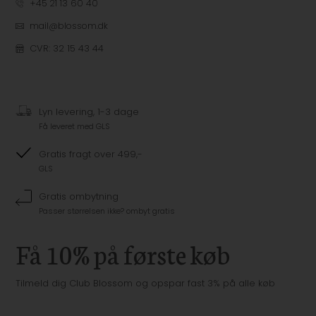
+45 21 13 60 40
mail@blossom.dk
CVR: 32 15 43 44
Lyn levering, 1-3 dage
Få leveret med GLS
Gratis fragt over 499,-
GLS
Gratis ombytning
Passer størrelsen ikke? ombyt gratis
Få 10% på første køb
Tilmeld dig Club Blossom og opspar fast 3% på alle køb