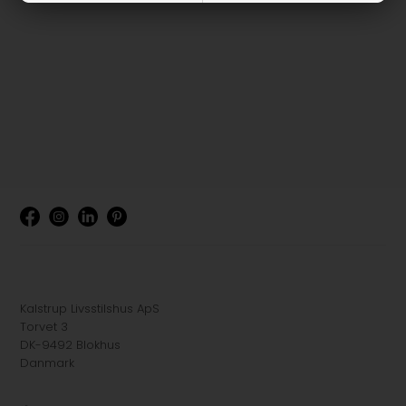
Kalstrup Livsstilshus ApS
Torvet 3
DK-9492 Blokhus
Danmark