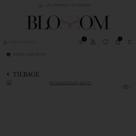
RUSTPILOT
LYN LEVERING, 1-3 HVERDAGE
GRATIS FRAGT OVER 
0
1
FORSIDE
»
DDD IMPORT
TILBAGE
1