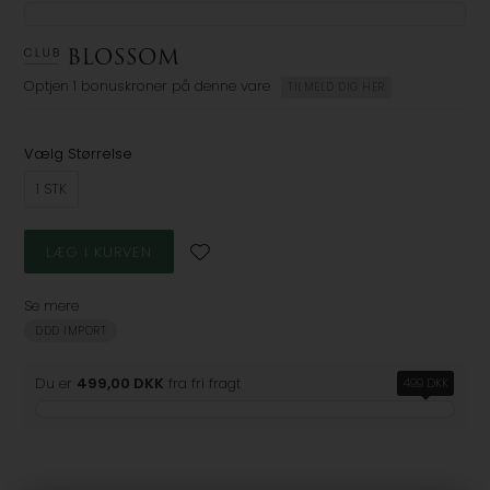
Optjen
1 bonuskroner
på denne vare
TILMELD DIG HER
Vælg Størrelse
1 STK
Se mere
DDD IMPORT
Du er
499,00 DKK
fra fri fragt
499 DKK