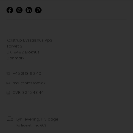
Kalstrup Livsstilshus ApS
Torvet 3
DK-9492 Blokhus
Danmark
+45 21 13 60 40
mail@blossom.dk
CVR: 32 15 43 44
Lyn levering, 1-3 dage
Få leveret med GLS