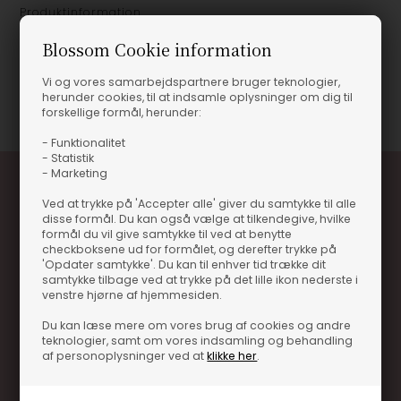
Produktinformation
Blossom Cookie information
PECANNØDDER, SALTET
Vi og vores samarbejdspartnere bruger teknologier,
Varenummer
28148-71075940
herunder cookies, til at indsamle oplysninger om dig til
forskellige formål, herunder:
- Funktionalitet
- Statistik
- Marketing
Ved at trykke på 'Accepter alle' giver du samtykke til alle
disse formål. Du kan også vælge at tilkendegive, hvilke
formål du vil give samtykke til ved at benytte
checkboksene ud for formålet, og derefter trykke på
'Opdater samtykke'. Du kan til enhver tid trække dit
samtykke tilbage ved at trykke på det lille ikon nederste i
Optjen 3% i bonuskroner når du handler
venstre hjørne af hjemmesiden.
Særlige, eksklusive tilbud kun til klubkunder
Du kan læse mere om vores brug af cookies og andre
teknologier, samt om vores indsamling og behandling
Brug dine point allerede på næste køb
af personoplysninger ved at
klikke her
.
.... og mange flere fordele