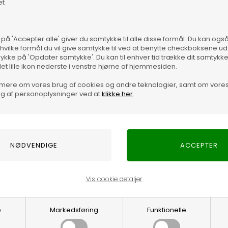
et
 på 'Accepter alle' giver du samtykke til alle disse formål. Du kan og
 hvilke formål du vil give samtykke til ved at benytte checkboksene ud 
 Brown Polido
rykke på 'Opdater samtykke'. Du kan til enhver tid trække dit samtykk
det lille ikon nederste i venstre hjørne af hjemmesiden.
Mater
mere om vores brug af cookies og andre teknologier, samt om vore
Vare
g af personoplysninger ved at
klikke her
.
Vis cookie detaljer
Optjen 3% i bon
e
Markedsføring
Funktionelle
Særlige, eksklus