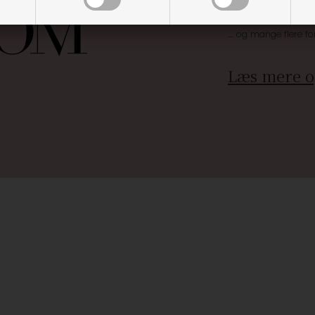
Brug dine point
.... og mange flere fo
Læs mere o