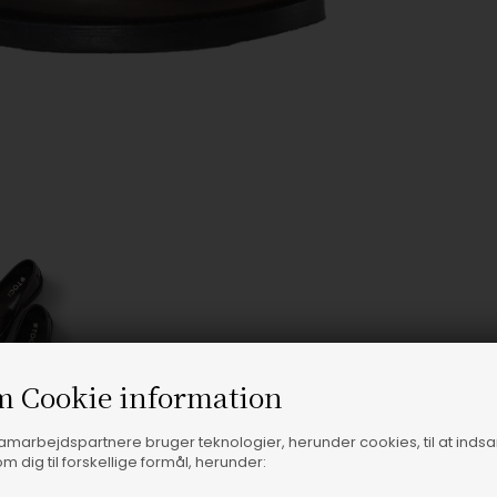
m Cookie information
samarbejdspartnere bruger teknologier, herunder cookies, til at inds
m dig til forskellige formål, herunder: