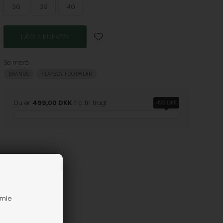
36
39
40
Se mere
BRANDS
PLAYBOY FOOTWEAR
Du er
499,00 DKK
fra fri fragt
499 DKK
amle