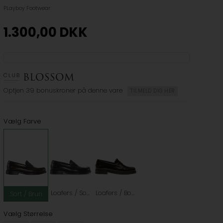
PLayboy Footwear
1.300,00
DKK
Optjen
39 bonuskroner
på denne vare
TILMELD DIG HER
Vælg Farve
Loafers / Sort
Loafers / Bordeaux
Sort / Brun
Vælg Størrelse