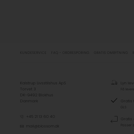
KUNDESERVICE
FAQ - ORDRESPORING
GRATIS OMBYTNING
Kalstrup Livsstilshus ApS
Lyn lev
Torvet 3
Få lever
DK-9492 Blokhus
Danmark
Gratis 
GLS
+45 21 13 60 40
Gratis
Passer s
mail@blossom.dk