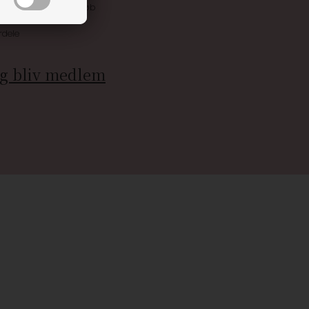
 allerede på næste køb
rdele
g bliv medlem