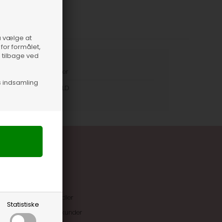
så vælge at
for formålet,
e tilbage ved
iale
100% Læder
s indsamling
nummer
58905-OLD
uskroner når du handler
Statistiske
ive tilbud kun til klubkunder