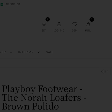
TRUSTPILOT
1
0
SET
LOG IND
GEM
KURV
KER
INTERIØR
SALE
1
Playboy Footwear -
The Norah Loafers -
Brown Polido