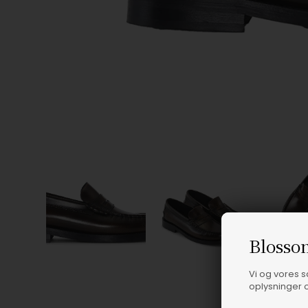
Blosso
Vi og vores 
oplysninger o