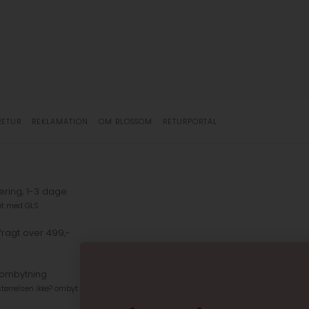
RETUR
REKLAMATION
OM BLOSSOM
RETURPORTAL
ering, 1-3 dage
et med GLS
fragt over 499,-
 ombytning
tørrelsen ikke? ombyt gratis