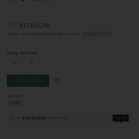
Optjen
9 bonuskroner
på denne vare
TILMELD DIG HER
Vælg Størrelse
M
XL
Se mere
HERRE
Du er
499,00 DKK
fra fri fragt
499 DKK