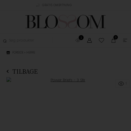
AGT OVER 499,-
GRATIS OMBYTNING
TRUSTPILOT
0
1
FORSIDE
»
HERRE
TILBAGE
1