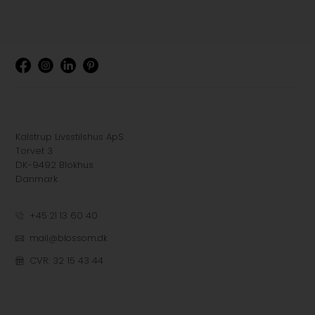
Kalstrup Livsstilshus ApS
Torvet 3
DK-9492 Blokhus
Danmark
+45 21 13 60 40
mail@blossom.dk
CVR: 32 15 43 44