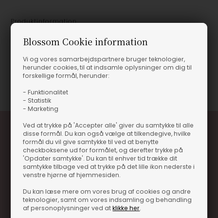
Produktinformation
Blossom Cookie information
Power Briefs - 3 Stk - Hugo Boss
Power Briefs - 3 Stk - Hugo Boss
Vi og vores samarbejdspartnere bruger teknologier,
herunder cookies, til at indsamle oplysninger om dig til
forskellige formål, herunder:
Varenummer
41625
- Funktionalitet
- Statistik
- Marketing
Ved at trykke på 'Accepter alle' giver du samtykke til alle
disse formål. Du kan også vælge at tilkendegive, hvilke
formål du vil give samtykke til ved at benytte
checkboksene ud for formålet, og derefter trykke på
'Opdater samtykke'. Du kan til enhver tid trække dit
samtykke tilbage ved at trykke på det lille ikon nederste i
venstre hjørne af hjemmesiden.
Optjen 3% i bonuskroner når du handler
Du kan læse mere om vores brug af cookies og andre
teknologier, samt om vores indsamling og behandling
Særlige, eksklusive tilbud kun til klubkunder
af personoplysninger ved at
klikke her
.