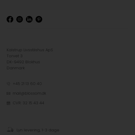
Kalstrup Livsstilshus ApS
Torvet 3
DK-9492 Blokhus
Danmark
+45 21 13 60 40
mail@blossom.dk
CVR: 32 15 43 44
Lyn levering, 1-3 dage