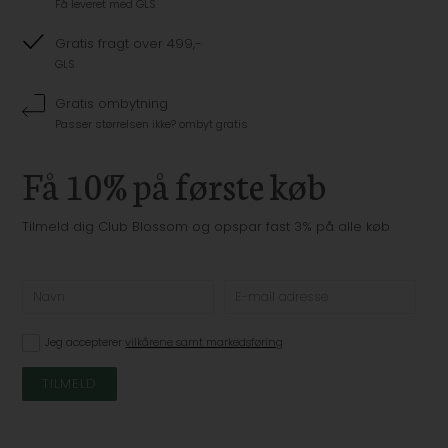
Få leveret med GLS
Gratis fragt over 499,-
GLS
Gratis ombytning
Passer størrelsen ikke? ombyt gratis
Få 10% på første køb
Tilmeld dig Club Blossom og opspar fast 3% på alle køb
Jeg accepterer
vilkårene samt markedsføring