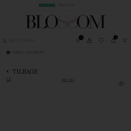
MBYTNING
TRUSTPILOT
LYN LEVERING, 1-3
0
1
FORSIDE
»
DDD IMPORT
TILBAGE
1