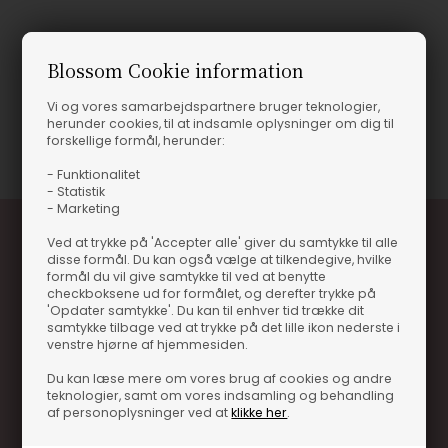
Produktinformation
Blossom Cookie information
RIB HAT
Vi og vores samarbejdspartnere bruger teknologier,
herunder cookies, til at indsamle oplysninger om dig til
Varenummer
23388-PAACCHA02
forskellige formål, herunder:
- Funktionalitet
- Statistik
- Marketing
Ved at trykke på 'Accepter alle' giver du samtykke til alle
disse formål. Du kan også vælge at tilkendegive, hvilke
formål du vil give samtykke til ved at benytte
checkboksene ud for formålet, og derefter trykke på
'Opdater samtykke'. Du kan til enhver tid trække dit
samtykke tilbage ved at trykke på det lille ikon nederste i
venstre hjørne af hjemmesiden.
Optjen 3% i bonuskroner når du handler
Du kan læse mere om vores brug af cookies og andre
Særlige, eksklusive tilbud kun til klubkunder
teknologier, samt om vores indsamling og behandling
af personoplysninger ved at
klikke her
.
Brug dine point allerede på næste køb