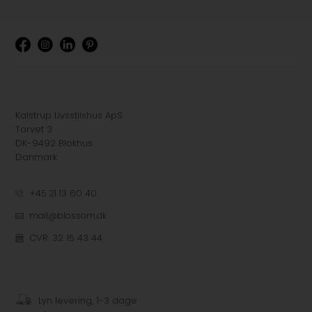
Kalstrup Livsstilshus ApS
Torvet 3
DK-9492 Blokhus
Danmark
+45 21 13 60 40
mail@blossom.dk
CVR: 32 15 43 44
Lyn levering, 1-3 dage