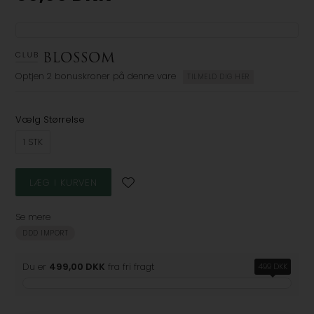
Optjen
2 bonuskroner
på denne vare
TILMELD DIG HER
Vælg Størrelse
1 STK
Se mere
DDD IMPORT
Du er
499,00 DKK
fra fri fragt
499 DKK