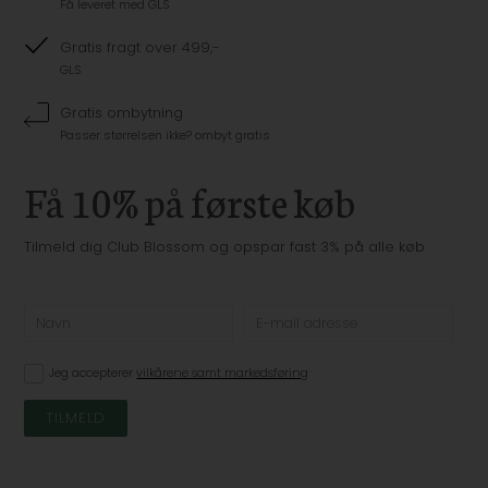
Få leveret med GLS
Gratis fragt over 499,-
GLS
Gratis ombytning
Passer størrelsen ikke? ombyt gratis
Få 10% på første køb
Tilmeld dig Club Blossom og opspar fast 3% på alle køb
Jeg accepterer
vilkårene samt markedsføring