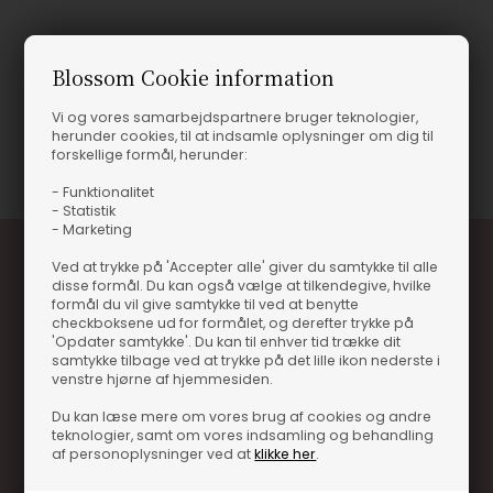
Produktinformation
Blossom Cookie information
RISOTTORIS ØKO, 500G
Vi og vores samarbejdspartnere bruger teknologier,
herunder cookies, til at indsamle oplysninger om dig til
Varenummer
26670-20-005-01
forskellige formål, herunder:
- Funktionalitet
- Statistik
- Marketing
Ved at trykke på 'Accepter alle' giver du samtykke til alle
disse formål. Du kan også vælge at tilkendegive, hvilke
formål du vil give samtykke til ved at benytte
checkboksene ud for formålet, og derefter trykke på
'Opdater samtykke'. Du kan til enhver tid trække dit
samtykke tilbage ved at trykke på det lille ikon nederste i
venstre hjørne af hjemmesiden.
Optjen 3% i bonuskroner når du handler
Du kan læse mere om vores brug af cookies og andre
Særlige, eksklusive tilbud kun til klubkunder
teknologier, samt om vores indsamling og behandling
af personoplysninger ved at
klikke her
.
Brug dine point allerede på næste køb