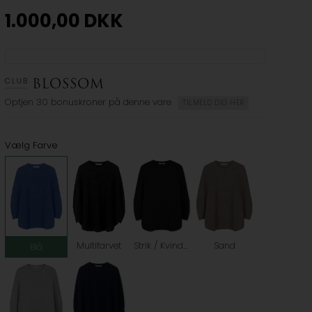
1.000,00
DKK
Optjen
30 bonuskroner
på denne vare
TILMELD DIG HER
Vælg Farve
Strik / Kvinde / Sort / Ponchoer
Multifarvet
Sand
Blå