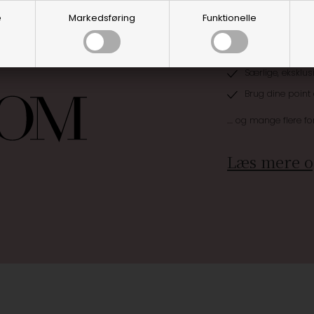
e
Markedsføring
Funktionelle
Optjen 3% i bon
Særlige, eksklus
Brug dine point
.... og mange flere fo
Læs mere o