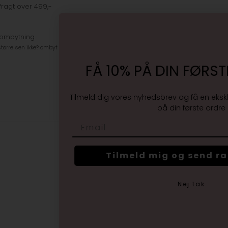
fragt over 499,-
 ombytning
tørrelsen ikke? ombyt gratis
FÅ 10% PÅ DIN FØRST
Tilmeld dig vores nyhedsbrev og få en eksk
på din første ordre
Email
Tilmeld mig og send r
Nej tak