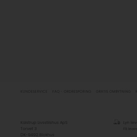
KUNDESERVICE
FAQ - ORDRESPORING
GRATIS OMBYTNING
Kalstrup Livsstilshus ApS
Lyn lev
Torvet 3
Få lever
DK-9492 Blokhus