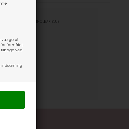
amle
nummer
21652-7441-CLEAR BLUE
så vælge at
for formålet,
e tilbage ved
s indsamling