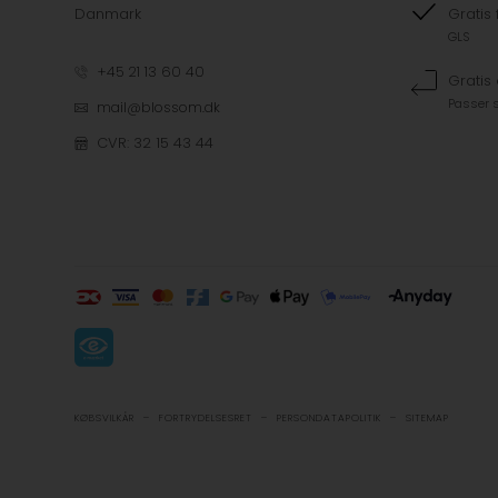
Danmark
Gratis 
GLS
+45 21 13 60 40
Gratis
Passer s
mail@blossom.dk
CVR: 32 15 43 44
-
-
-
KØBSVILKÅR
FORTRYDELSESRET
PERSONDATAPOLITIK
SITEMAP