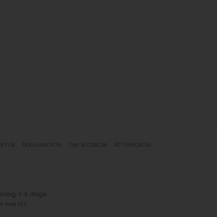
RETUR
REKLAMATION
OM BLOSSOM
RETURPORTAL
ering, 1-3 dage
et med GLS