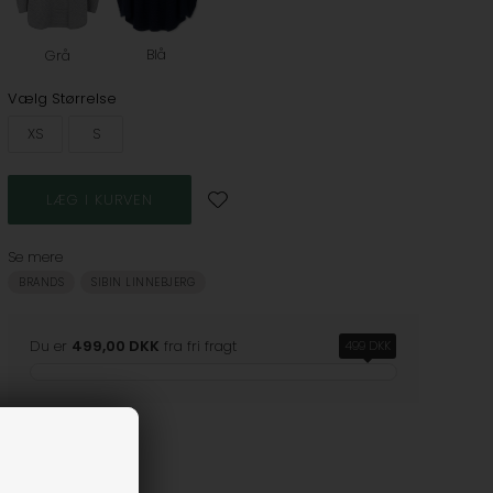
Blå
Grå
Vælg Størrelse
XS
S
Se mere
BRANDS
SIBIN LINNEBJERG
Du er
499,00 DKK
fra fri fragt
499 DKK