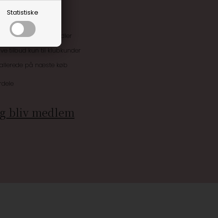
Statistiske
uskroner når du handler
ive tilbud kun til klubkunder
 allerede på næste køb
rdele
g bliv medlem