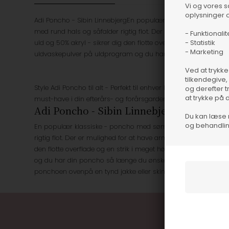
Vi og vores 
oplysninger o
Adi Poncho - Sibin LinnebjergEn populær klassiske - poncho m
med rund hals og såfalder rigtig flot. Der er mulighed for at 
- Funktionalit
- Statistik
uld og 50% akryl - sikrer dig den flotte overflade og en strik i
- Marketing
uldvaskepulver på uldprogram og du har din poncho så læn
Ved at trykke
tilkendegive,
Style Adi Poncho til alt - Perfekt til enhver lejlighed og tøv i
og derefter t
at trykke på 
must-have i din efterårs- og forårsgarderobe.
Adi Poncho - Sibin Linnebjerg
Du kan læse 
og behandlin
En populær klassiske - poncho med sømandsstruktur i strikk
rigtig flot. Der er mulighed for at have armene ud i begge sider
den flotte overflade og en strik i meget høj kvalitet. Luftvas
og du har din poncho så længe du ønsker. Style Adi Poncho til 
ponchoen ovenpå en tynd jakke eller skindjakke. Et must-have 