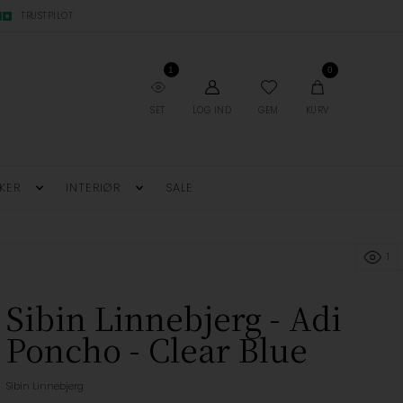
TRUSTPILOT
1
0
SET
LOG IND
GEM
KURV
KER
INTERIØR
SALE
1
Sibin Linnebjerg - Adi
Poncho - Clear Blue
Sibin Linnebjerg