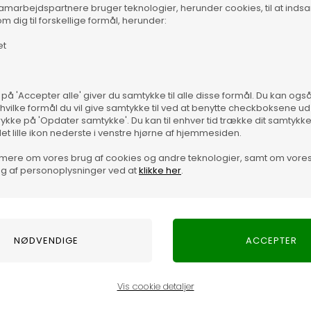
samarbejdspartnere bruger teknologier, herunder cookies, til at inds
m dig til forskellige formål, herunder:
ed sømandsstruktur i strikken fra Sibin Linnebjerg. Den er
have armene ud i begge sider. Fineste kvalitet 50% fin merino
et
Vare
 meget høj kvalitet. Luftvask den gerne, og ellers vask med
ge du ønsker.
 på 'Accepter alle' giver du samtykke til alle disse formål. Du kan og
 hvilke formål du vil give samtykke til ved at benytte checkboksene ud 
kke med brug ponchoen ovenpå en tynd jakke eller skindjakke. Et
rykke på 'Opdater samtykke'. Du kan til enhver tid trække dit samtykk
det lille ikon nederste i venstre hjørne af hjemmesiden.
mere om vores brug af cookies og andre teknologier, samt om vore
g af personoplysninger ved at
klikke her
.
en fra
Sibin Linnebjerg
. Den er med rund hals og såfalder
. Fineste kvalitet 50% fin merino uld og 50% akryl - sikrer dig
k den gerne, og ellers vask med uldvaskepulver på uldprogram
alt - Perfekt til enhver lejlighed og tøv ikke med brug
i din efterårs- og forårsgarderobe.
Vis cookie detaljer