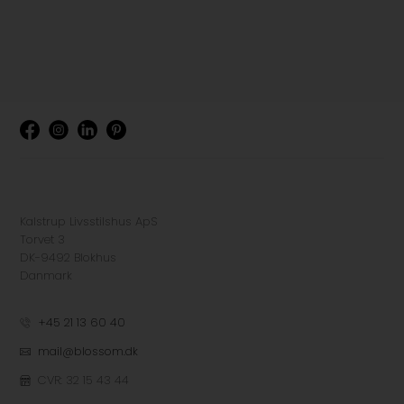
Kalstrup Livsstilshus ApS
Torvet 3
DK-9492 Blokhus
Danmark
+45 21 13 60 40
mail@blossom.dk
CVR: 32 15 43 44