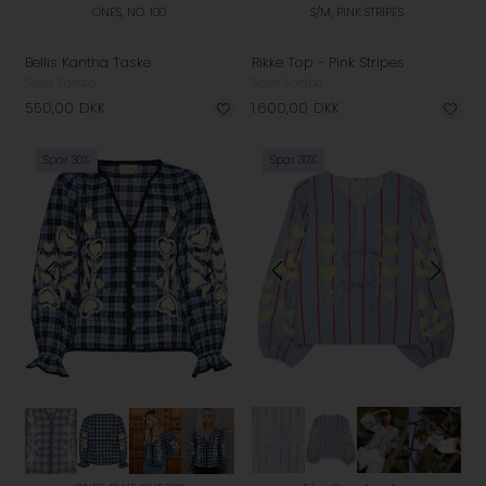
ONES, NO. 100
S/M, PINK STRIPES
Bellis Kantha Taske
Rikke Top - Pink Stripes
Sissel Edelbo
Sissel Edelbo
550,00
DKK
1.600,00
DKK
Spar 30%
Spar 30%