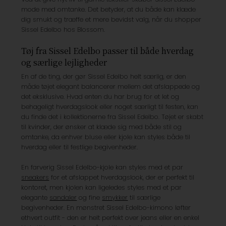
mode med omtanke. Det betyder, at du både kan klæde
dig smukt og træffe et mere bevidst valg, når du shopper
Sissel Edelbo hos Blossom.
Tøj fra Sissel Edelbo passer til både hverdag
og særlige lejligheder
En af de ting, der gør Sissel Edelbo helt særlig, er den
måde tøjet elegant balancerer mellem det afslappede og
det eksklusive. Hvad enten du har brug for et let og
behageligt hverdagslook eller noget særligt til festen, kan
du finde det i kollektionerne fra Sissel Edelbo. Tøjet er skabt
til kvinder, der ønsker at klæde sig med både stil og
omtanke, da enhver bluse eller kjole kan styles både til
hverdag eller til festlige begivenheder.
En farverig Sissel Edelbo-kjole kan styles med et par
sneakers
for et afslappet hverdagslook, der er perfekt til
kontoret, men kjolen kan ligeledes styles med et par
elegante
sandaler
og fine
smykker
til særlige
begivenheder. En mønstret Sissel Edelbo-kimono løfter
ethvert outfit - den er helt perfekt over jeans eller en enkel