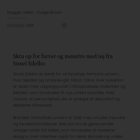
Maggie Jakke - Fudge Brown
Sissel Edelbo
2.000,00
DKK
Skru op for farver og mønstre med tøj fra
Sissel Edelbo
Sissel
Edelbo er kendt for sit farverige, feminine univers,
hvor tekstiler og omtanke går hånd i hånd. Hver kollektion
er skabt med udgangspunkt i håndplukkede materialer og
tekstiler, som forvandles til nye, unikke favoritter med
masser af personlighed, der er præget af dekorativt og
detaljeret håndværk.
Brandets
fantastiske univers er fyldt med
smukke mønstre
og farvekombinationer. Ikke blot fra de genanvendte
vintage-sarier fra Indien, som forvandles til moderne
designs, men sidenhen også for deres ikoniske og unikke