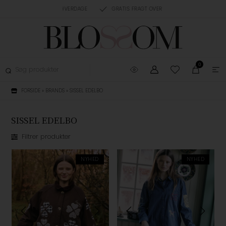
RING, 1-3 HVERDAGE
GRATIS FRAGT OVER 499,-
GRATIS OMBYTNING
0
FORSIDE
»
BRANDS
»
SISSEL EDELBO
SISSEL EDELBO
Filtrer produkter
NYHED
NYHED