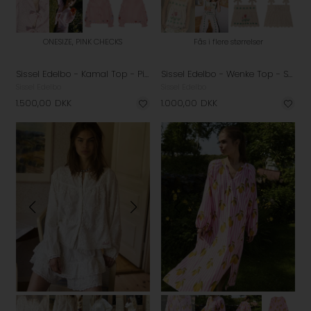
ONESIZE, PINK CHECKS
Fås i flere størrelser
Sissel Edelbo - Kamal Top - Pink Checks
Sissel Edelbo - Wenke Top - Sand Stripes
Sissel Edelbo
Sissel Edelbo
1.500,00
DKK
1.000,00
DKK