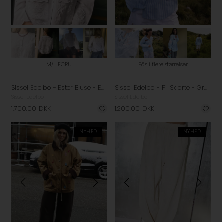
M/L, ECRU
Fås i flere størrelser
Sissel Edelbo - Ester Bluse - Ecru
Sissel Edelbo - Pil Skjorte - Green Stripes
Sissel Edelbo
Sissel Edelbo
1.700,00
DKK
1.200,00
DKK
NYHED
NYHED