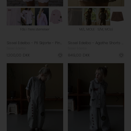
Fås i flere størrelser
M/L, MOLE
S/M, MOLE
Sissel Edelbo - Pil Skjorte - Pink Fever
Sissel Edelbo - Agathe Shorts - Mole
Sissel Edelbo
Sissel Edelbo
1.200,00
DKK
849,00
DKK