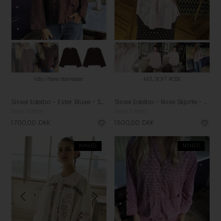
Fås i flere størrelser
M/L, SOFT ROSE
Sissel Edelbo - Ester Bluse - Seal Brown
Sissel Edelbo - Rose Skjorte - Soft Rose
Sissel Edelbo
Sissel Edelbo
1.700,00
DKK
1.500,00
DKK
NYHED
NYHED