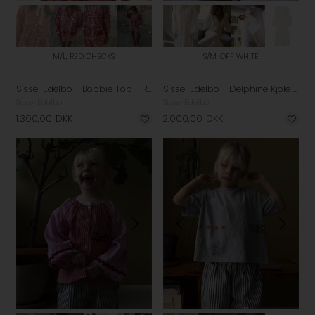
M/L, RED CHECKS
S/M, OFF WHITE
Sissel Edelbo - Bobbie Top - Red Checks
Sissel Edelbo - Delphine Kjole - Off White
Sissel Edelbo
Sissel Edelbo
1.300,00
DKK
2.000,00
DKK