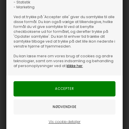
- Statistik
- Marketing
M/L, MOLE
S/M, MOLE
Fås i flere størrelser
Ved at trykke på 'Accepter alle' giver du samtykke til alle
disse formål. Du kan også vælge at tilkendegive, hvilke
Sissel Edelbo - Agathe Strap Top - Mole
Sissel Edelbo - Wenke Bukser - Sand Stripes
formål du vil give samtykke til ved at benytte
Sissel Edelbo
Sissel Edelbo
checkboksene ud for formålet, og derefter trykke på
'Opdater samtykke'. Du kan til enhver tid trække dit
1.100,00
DKK
1.000,00
DKK
samtykke tilbage ved at trykke på det lille ikon nederste i
venstre hjørne af hjemmesiden.
Du kan læse mere om vores brug af cookies og andre
teknologier, samt om vores indsamling og behandling
af personoplysninger ved at
klikke her
.
Vis cookie detaljer