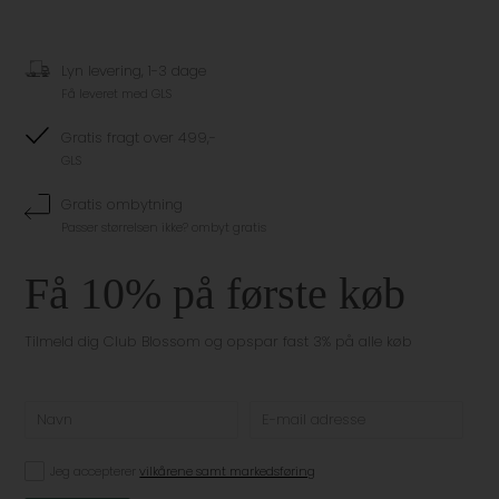
Lyn levering, 1-3 dage
Få leveret med GLS
Gratis fragt over 499,-
GLS
Gratis ombytning
Passer størrelsen ikke? ombyt gratis
Få 10% på første køb
Tilmeld dig Club Blossom og opspar fast 3% på alle køb
Jeg accepterer
vilkårene samt markedsføring