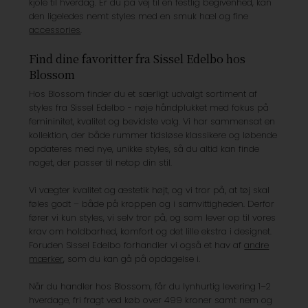
kjole til hverdag. Er du på vej til en festlig begivenhed, kan
den ligeledes nemt styles med en smuk hæl og fine
accessories
.
Find dine favoritter fra Sissel Edelbo hos
Blossom
Hos Blossom finder du et særligt udvalgt sortiment af
styles fra Sissel Edelbo - nøje håndplukket med fokus på
femininitet, kvalitet og bevidste valg. Vi har sammensat en
kollektion, der både rummer tidsløse klassikere og løbende
opdateres med nye, unikke styles, så du altid kan finde
noget, der passer til netop din stil.
Vi vægter kvalitet og æstetik højt, og vi tror på, at tøj skal
føles godt – både på kroppen og i samvittigheden. Derfor
fører vi kun styles, vi selv tror på, og som lever op til vores
krav om holdbarhed, komfort og det lille ekstra i designet.
Foruden Sissel Edelbo forhandler vi også et hav af
andre
mærker
, som du kan gå på opdagelse i.
Når du handler hos Blossom, får du lynhurtig levering 1–2
hverdage, fri fragt ved køb over 499 kroner samt nem og