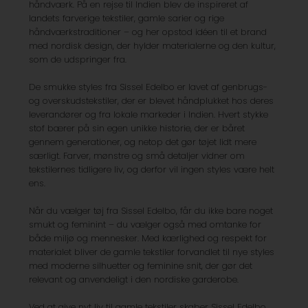
håndværk. På en rejse til Indien blev de inspireret af
landets farverige tekstiler, gamle sarier og rige
håndværkstraditioner – og her opstod idéen til et brand
med nordisk design, der hylder materialerne og den kultur,
som de udspringer fra.
De smukke styles fra Sissel Edelbo er lavet af genbrugs-
og overskudstekstiler, der er blevet håndplukket hos deres
leverandører og fra lokale markeder i Indien.
Hvert stykke
stof bærer på sin egen unikke historie, der er båret
gennem generationer, og netop det gør tøjet lidt mere
særligt.
Farver, mønstre og små detaljer vidner om
tekstilernes tidligere liv, og
derfor vil ingen styles være helt
ens.
Når du vælger tøj fra Sissel Edelbo, får du ikke bare noget
smukt og feminint – du vælger også med omtanke for
både miljø og
mennesker. Med kærlighed og respekt for
materialet bliver de gamle tekstiler forvandlet til nye styles
med moderne silhuetter og feminine snit, der gør det
relevant og anvendeligt i den nordiske garderobe.
Ved at give nyt liv til gamle tekstiler skaber Sissel Edelbo