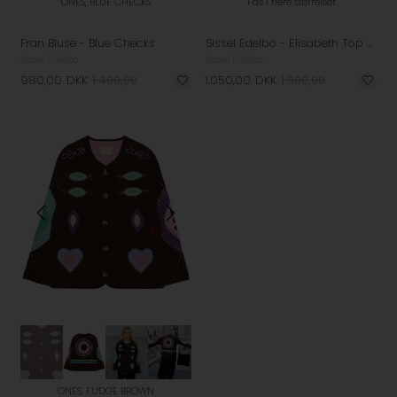
ONES, BLUE CHECKS
Fås i flere størrelser
Fran Bluse - Blue Checks
Sissel Edelbo - Elisabeth Top - Bluebell Stripes
Sissel Edelbo
Sissel Edelbo
980,00
DKK
1.400,00
1.050,00
DKK
1.500,00
ONES, FUDGE BROWN