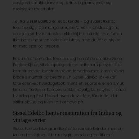
designs i smukke farver og prints i genanvendte og
økologiske materialer.
Tøj fra Sissel Edelbo er let at kende
–
og svært ikke at
forelske sig i. De mange smukke farver, mønstre og fine
detaljer gør hvert eneste stykke tøj helt særligt. Her får du
ikke bare endnu en kjole eller bluse, men du får et stykke
tøj med sjæl og historie.
Er du en af dem
,
der forelsker sig i en af de smukke Sissel
Edelbo-Kjoler, vil du opdage deres helt særlige evne til at
kombinere det kunstneriske og farverige med klassiske og
bløde silhuetter og designs. En Sissel Edelbo-jakke kan
løfte et enkelt hverdags
l
ook, mens en skjorte eller en smuk
kimono fra Sissel Edelbos unikke udvalg, kan styles til både
hverdag og fest. Uanset hvad du vælger, får du tøj, der
skiller sig ud og føles rart at have på.
Sissel Edelbo henter inspiration fra Indien og
vintage sarier
Sissel Edelbo blev grundlagt af to danske kvinder med en
fælles kærlighed til bæredygtig mode og traditionelt