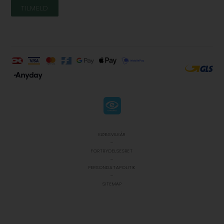
KØBSVILKÅR
-
FORTRYDELSESRET
-
PERSONDATAPOLITIK
-
SITEMAP