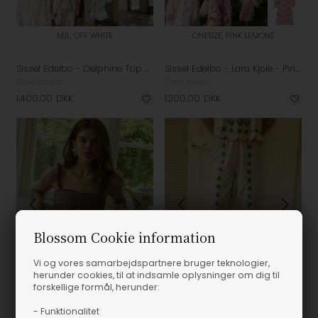
M/L, OFF WHITE
ONESIZE, PINK LEMONS
Sissel Edelbo - Delphine Top - Off White
Sissel Edelbo - Lara Kjole - Pink Lemons
Sissel Edelbo
Sissel Edelbo
1.400,00
DKK
1.200,00
DKK
Blossom Cookie information
Vi og vores samarbejdspartnere bruger teknologier,
herunder cookies, til at indsamle oplysninger om dig til
forskellige formål, herunder:
- Funktionalitet