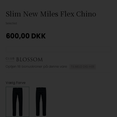
Slim New Miles Flex Chino
Selected
600,00
DKK
Optjen
18 bonuskroner
på denne vare
TILMELD DIG HER
Vælg Farve