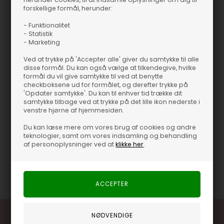
forskellige formål, herunder:
Slim New Miles Flex Chino - Selected HommeEt par klassiske
chinos, der vil passe i enhver garderobe BæltestropperLukkes
- Funktionalitet
med lynlås og knapNormal i størrelse Findes i flere farver
- Statistik
Slim New Miles Flex Chino - Selected Homme
- Marketing
Et par klassiske chinos, der vil passe i enhver garderobe
Ved at trykke på 'Accepter alle' giver du samtykke til alle
disse formål. Du kan også vælge at tilkendegive, hvilke
Bæltestropper
formål du vil give samtykke til ved at benytte
checkboksene ud for formålet, og derefter trykke på
Lukkes med lynlås og knap
'Opdater samtykke'. Du kan til enhver tid trække dit
Normal i størrelse
samtykke tilbage ved at trykke på det lille ikon nederste i
Findes i flere farver
venstre hjørne af hjemmesiden.
Du kan læse mere om vores brug af cookies og andre
teknologier, samt om vores indsamling og behandling
af personoplysninger ved at
klikke her
.
Varenummer
42531-MOREL