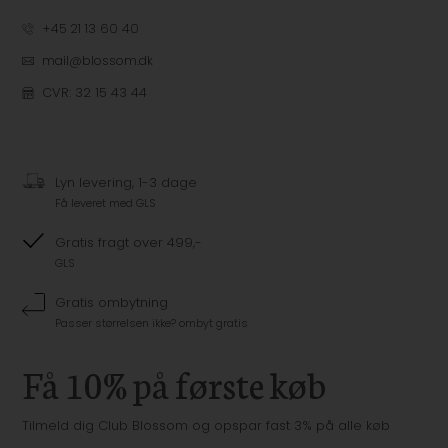
+45 21 13 60 40
mail@blossom.dk
CVR: 32 15 43 44
Lyn levering, 1-3 dage
Få leveret med GLS
Gratis fragt over 499,-
GLS
Gratis ombytning
Passer størrelsen ikke? ombyt gratis
Få 10% på første køb
Tilmeld dig Club Blossom og opspar fast 3% på alle køb