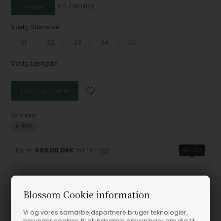
Blå / Multifarvet
Kvinde
Vælg Størrelse
31
32
33
34
36
Vælg Længde
Se mere
HERRE
Du er
499,00 DKK
fra fri fragt
499 DKK
Blossom Cookie information
Produktinformation
Vi og vores samarbejdspartnere bruger teknologier,
herunder cookies, til at indsamle oplysninger om dig til