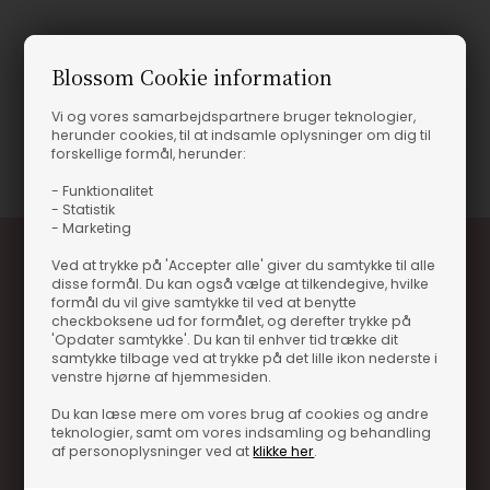
Produktinformation
Blossom Cookie information
SOFA CUUN SORT SH36 H70
Vi og vores samarbejdspartnere bruger teknologier,
herunder cookies, til at indsamle oplysninger om dig til
Varenummer
14127-204300301
forskellige formål, herunder:
- Funktionalitet
- Statistik
- Marketing
Ved at trykke på 'Accepter alle' giver du samtykke til alle
disse formål. Du kan også vælge at tilkendegive, hvilke
formål du vil give samtykke til ved at benytte
checkboksene ud for formålet, og derefter trykke på
'Opdater samtykke'. Du kan til enhver tid trække dit
samtykke tilbage ved at trykke på det lille ikon nederste i
venstre hjørne af hjemmesiden.
Optjen 3% i bonuskroner når du handler
Du kan læse mere om vores brug af cookies og andre
Særlige, eksklusive tilbud kun til klubkunder
teknologier, samt om vores indsamling og behandling
af personoplysninger ved at
klikke her
.
Brug dine point allerede på næste køb