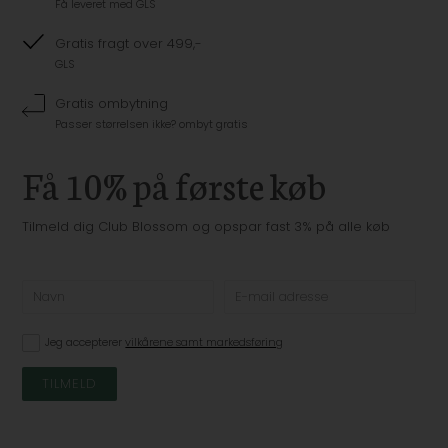
Få leveret med GLS
Gratis fragt over 499,-
GLS
Gratis ombytning
Passer størrelsen ikke? ombyt gratis
Få 10% på første køb
Tilmeld dig Club Blossom og opspar fast 3% på alle køb
Jeg accepterer
vilkårene samt markedsføring