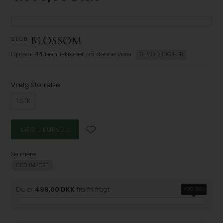
Optjen
144 bonuskroner
på denne vare
TILMELD DIG HER
Vælg Størrelse
1 STK
Se mere
DDD IMPORT
Du er
499,00 DKK
fra fri fragt
499 DKK