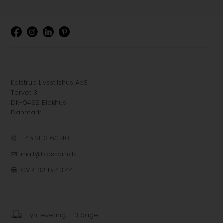
Kalstrup Livsstilshus ApS
Torvet 3
DK-9492 Blokhus
Danmark
+45 21 13 60 40
mail@blossom.dk
CVR: 32 15 43 44
Lyn levering, 1-3 dage