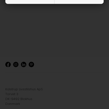
Kalstrup Livsstilshus ApS
Torvet 3
DK-9492 Blokhus
Danmark