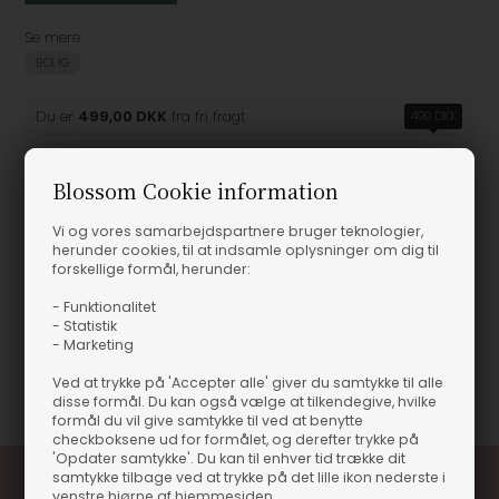
Se mere
BOLIG
Du er
499,00 DKK
fra fri fragt
499 DKK
Blossom Cookie information
Vi og vores samarbejdspartnere bruger teknologier,
Produktinformation
herunder cookies, til at indsamle oplysninger om dig til
forskellige formål, herunder:
Specktra No. 2 Skål - Medium - Clear - Specktrum
- Funktionalitet
Specktra No. 2 Skål - Medium - Clear - Specktrum
- Statistik
- Marketing
Varenummer
37114-1122-SP
Ved at trykke på 'Accepter alle' giver du samtykke til alle
disse formål. Du kan også vælge at tilkendegive, hvilke
formål du vil give samtykke til ved at benytte
checkboksene ud for formålet, og derefter trykke på
'Opdater samtykke'. Du kan til enhver tid trække dit
samtykke tilbage ved at trykke på det lille ikon nederste i
venstre hjørne af hjemmesiden.