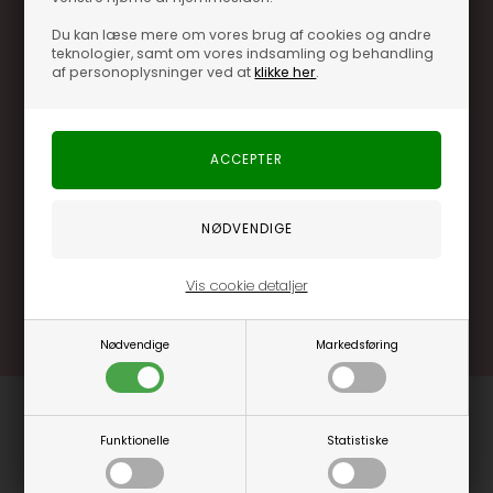
Du kan læse mere om vores brug af cookies og andre
teknologier, samt om vores indsamling og behandling
af personoplysninger ved at
klikke her
.
Optjen 3% i bonuskroner når du handler
Særlige, eksklusive tilbud kun til klubkunder
Brug dine point allerede på næste køb
.... og mange flere fordele
Vis cookie detaljer
Læs mere og bliv medlem
Nødvendige
Markedsføring
Funktionelle
Statistiske