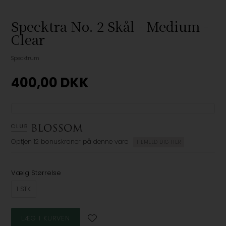
Specktra No. 2 Skål - Medium -
Clear
Specktrum
400,00
DKK
Optjen
12 bonuskroner
på denne vare
TILMELD DIG HER
Vælg Størrelse
1 STK