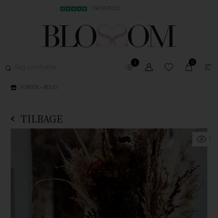
MBYTNING
TRUSTPILOT
LYN LEVERING, 1-3
0
1
FORSIDE
»
BOLIG
TILBAGE
1