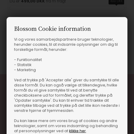
Du er
499,00 DKK
fra fri fragt
499 DKK
Blossom Cookie information
Produktinformation
Vi og vores samarbejdspartnere bruger teknologier,
herunder cookies, til at indsamle oplysninger om dig til
forskellige formål, herunder:
Varenummer
11200-312570
- Funktionalitet
- Statistik
- Marketing
Ved at trykke på 'Accepter alle' giver du samtykke til alle
disse formål. Du kan også vælge at tilkendegive, hvilke
formål du vil give samtykke til ved at benytte
checkboksene ud for formålet, og derefter trykke på
'Opdater samtykke'. Du kan til enhver tid trække dit
samtykke tilbage ved at trykke på det lille ikon nederste i
venstre hjørne af hjemmesiden.
Du kan læse mere om vores brug af cookies og andre
Optjen 3% i bonuskroner når du handler
teknologier, samt om vores indsamling og behandling
af personoplysninger ved at
klikke her
.
Særlige, eksklusive tilbud kun til klubkunder