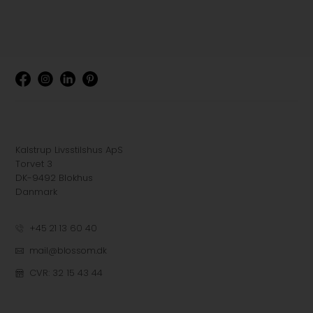
Kalstrup Livsstilshus ApS
Torvet 3
DK-9492 Blokhus
Danmark
+45 21 13 60 40
mail@blossom.dk
CVR: 32 15 43 44