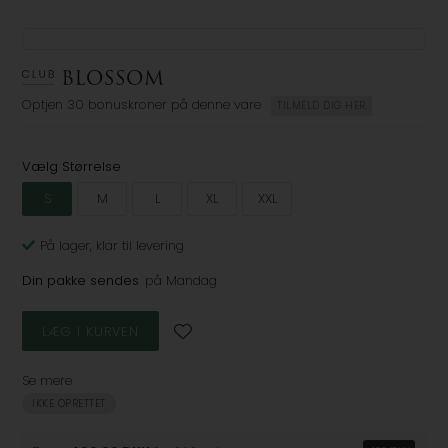
Optjen
30 bonuskroner
på denne vare
TILMELD DIG HER
Vælg Størrelse
S
M
L
XL
XXL
På lager
, klar til levering
Din pakke sendes
på Mandag
Se mere
IKKE OPRETTET