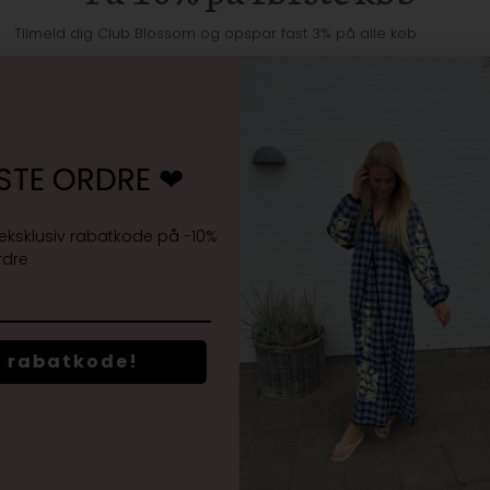
Tilmeld dig Club Blossom og opspar fast 3% på alle køb
E ORDRE ❤︎
Jeg accepterer
vilkårene samt markedsføring
lusiv rabatkode på -10%
abatkode!