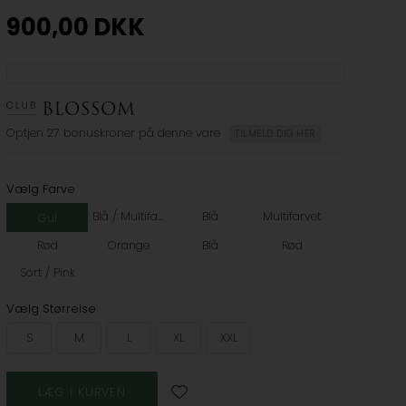
900,00
DKK
Optjen
27 bonuskroner
på denne vare
TILMELD DIG HER
Vælg Farve
Blå / Multifarvet
Blå
Multifarvet
Gul
Rød
Orange
Blå
Rød
Sort / Pink
Vælg Størrelse
S
M
L
XL
XXL