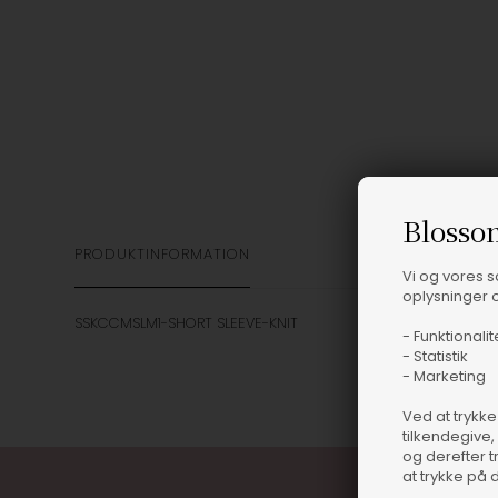
Blosso
PRODUKTINFORMATION
Vi og vores 
oplysninger o
SSKCCMSLM1-SHORT SLEEVE-KNIT
- Funktionalit
- Statistik
- Marketing
Ved at trykke
tilkendegive,
og derefter t
at trykke på 