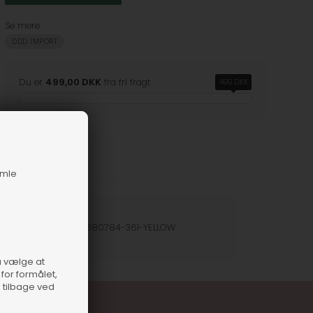
Se mere
DDD IMPORT
Du er
499,00 DKK
fra fri fragt
499 DKK
amle
nummer
11200-710680784-361-YELLOW
så vælge at
for formålet,
e tilbage ved