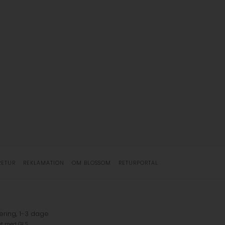
RETUR
REKLAMATION
OM BLOSSOM
RETURPORTAL
ering, 1-3 dage
et med GLS