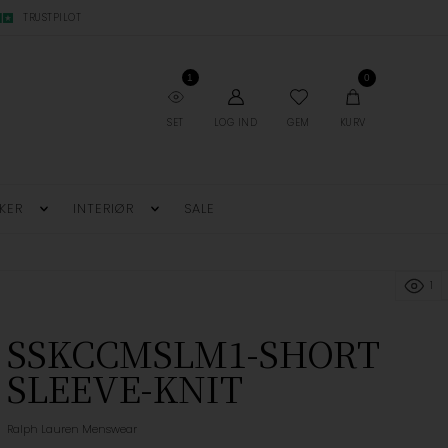
TRUSTPILOT
1
0
SET
LOG IND
GEM
KURV
KER
INTERIØR
SALE
1
SSKCCMSLM1-SHORT
SLEEVE-KNIT
Ralph Lauren Menswear