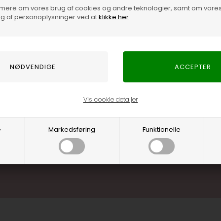
mere om vores brug af cookies og andre teknologier, samt om vore
g af personoplysninger ved at
klikke her
.
Optjen 3% i bon
Særlige, eksklus
Brug dine point
.... og mange flere fo
Vis cookie detaljer
Læs mere o
e
Markedsføring
Funktionelle