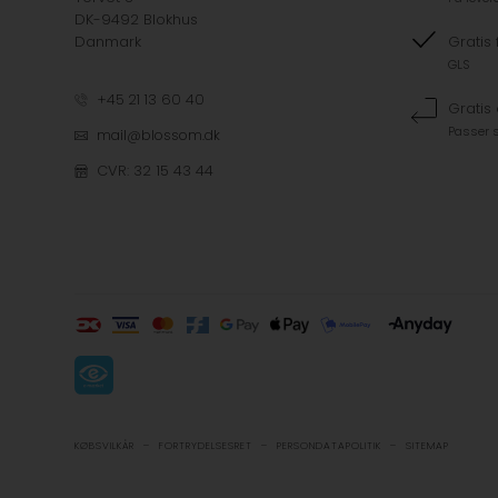
DK-9492 Blokhus
Danmark
Gratis 
GLS
+45 21 13 60 40
Gratis
Passer s
mail@blossom.dk
CVR: 32 15 43 44
-
-
-
KØBSVILKÅR
FORTRYDELSESRET
PERSONDATAPOLITIK
SITEMAP