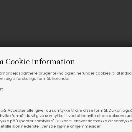
m Cookie information
samarbejdspartnere bruger teknologier, herunder cookies, til at inds
m dig til forskellige formål, herunder:
et
Vare
 på 'Accepter alle' giver du samtykke til alle disse formål. Du kan og
 hvilke formål du vil give samtykke til ved at benytte checkboksene ud 
rykke på 'Opdater samtykke'. Du kan til enhver tid trække dit samtykk
det lille ikon nederste i venstre hjørne af hjemmesiden.