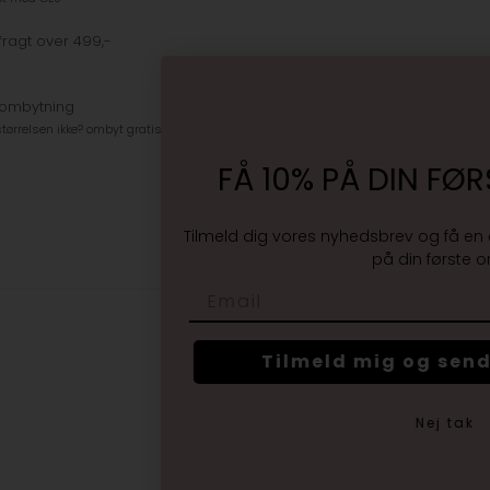
fragt over 499,-
 ombytning
tørrelsen ikke? ombyt gratis
FÅ 10% PÅ DIN FØRST
Tilmeld dig vores nyhedsbrev og få en eksk
på din første ordre
Email
Tilmeld mig og send r
Nej tak