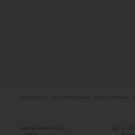
KUNDESERVICE
FAQ - ORDRESPORING
GRATIS OMBYTNING
Kalstrup Livsstilshus ApS
Lyn lev
Torvet 3
Få lever