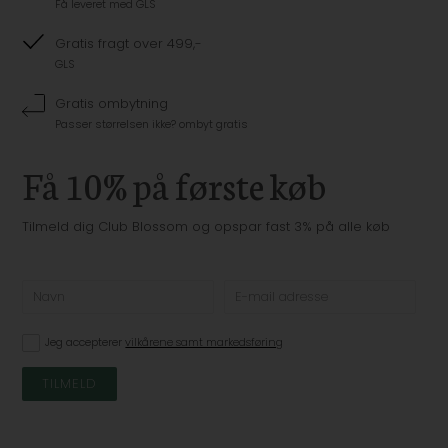
Få leveret med GLS
Gratis fragt over 499,-
GLS
Gratis ombytning
Passer størrelsen ikke? ombyt gratis
Få 10% på første køb
Tilmeld dig Club Blossom og opspar fast 3% på alle køb
Jeg accepterer
vilkårene samt markedsføring