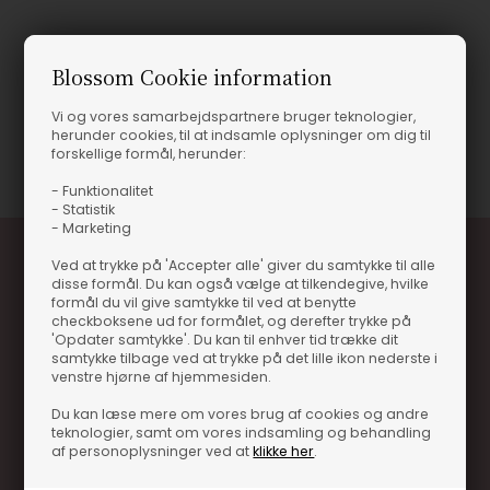
Produktinformation
Blossom Cookie information
STIGE BAMBOO NATUR
Vi og vores samarbejdspartnere bruger teknologier,
herunder cookies, til at indsamle oplysninger om dig til
Varenummer
15940-1122504101
forskellige formål, herunder:
- Funktionalitet
- Statistik
- Marketing
Ved at trykke på 'Accepter alle' giver du samtykke til alle
disse formål. Du kan også vælge at tilkendegive, hvilke
formål du vil give samtykke til ved at benytte
checkboksene ud for formålet, og derefter trykke på
'Opdater samtykke'. Du kan til enhver tid trække dit
samtykke tilbage ved at trykke på det lille ikon nederste i
venstre hjørne af hjemmesiden.
Optjen 3% i bonuskroner når du handler
Du kan læse mere om vores brug af cookies og andre
Særlige, eksklusive tilbud kun til klubkunder
teknologier, samt om vores indsamling og behandling
af personoplysninger ved at
klikke her
.
Brug dine point allerede på næste køb