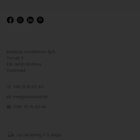
Kalstrup Livsstilshus ApS
Torvet 3
DK-9492 Blokhus
Danmark
+45 21 13 60 40
mail@blossom.dk
CVR: 32 15 43 44
Lyn levering, 1-3 dage