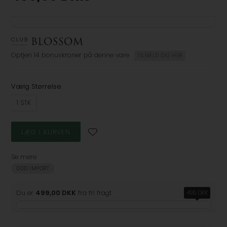
Optjen
14 bonuskroner
på denne vare
TILMELD DIG HER
Vælg Størrelse
1 STK
Se mere
DDD IMPORT
Du er
499,00 DKK
fra fri fragt
499 DKK