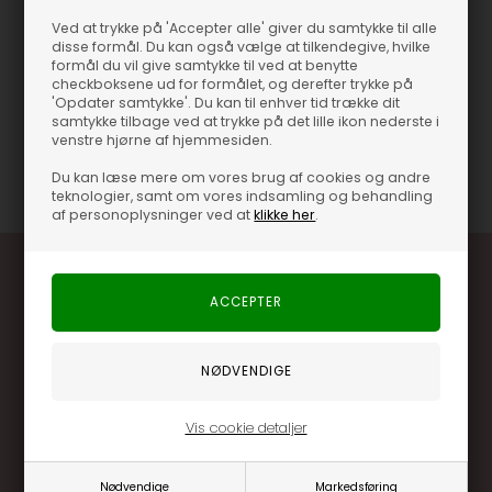
hoppe i. Futskoen har en lædersål af kalveskind, som sikrer at
Ved at trykke på 'Accepter alle' giver du samtykke til alle
skoen står fast og giver fødderne den bedste komfort. Den lækre
disse formål. Du kan også vælge at tilkendegive, hvilke
formål du vil give samtykke til ved at benytte
uldkvalitet sikrer varme og tørre fødder, året rundt. Perfekte
checkboksene ud for formålet, og derefter trykke på
hjemmesko i den lækreste grønne farve, som er et absolut
'Opdater samtykke'. Du kan til enhver tid trække dit
must-have i enhver garderobe.
samtykke tilbage ved at trykke på det lille ikon nederste i
venstre hjørne af hjemmesiden.
Varenummer
17077
Du kan læse mere om vores brug af cookies og andre
teknologier, samt om vores indsamling og behandling
af personoplysninger ved at
klikke her
.
Optjen 3% i bonuskroner når du handler
Vis cookie detaljer
Særlige, eksklusive tilbud kun til klubkunder
Brug dine point allerede på næste køb
Nødvendige
Markedsføring