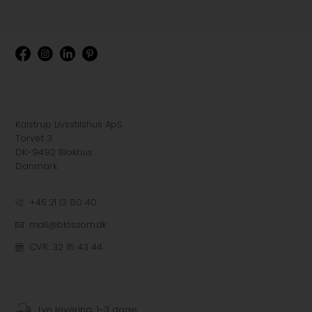
Kalstrup Livsstilshus ApS
Torvet 3
DK-9492 Blokhus
Danmark
+45 21 13 60 40
mail@blossom.dk
CVR: 32 15 43 44
Lyn levering, 1-3 dage