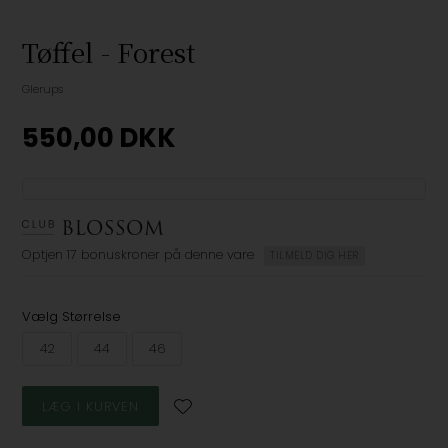
Tøffel - Forest
Glerups
550,00
DKK
Optjen
17 bonuskroner
på denne vare
TILMELD DIG HER
Vælg Størrelse
42
44
46