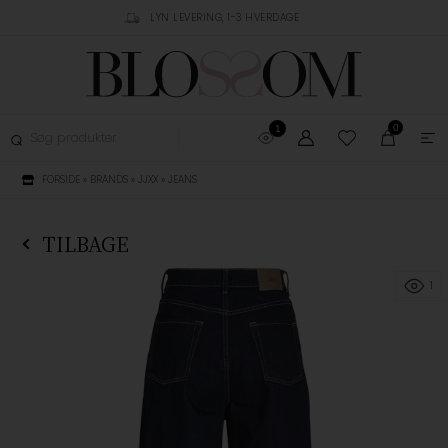
RUSTPILOT
LYN LEVERING, 1-3 HVERDAGE
GRATIS FRAGT OVER 
0
1
FORSIDE
»
BRANDS
»
JJXX
»
JEANS
TILBAGE
1