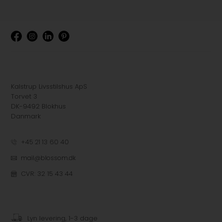
Kalstrup Livsstilshus ApS
Torvet 3
DK-9492 Blokhus
Danmark
+45 21 13 60 40
mail@blossom.dk
CVR: 32 15 43 44
Lyn levering, 1-3 dage