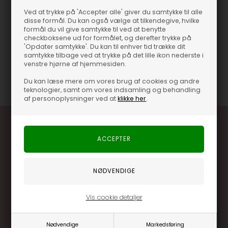
JXTokyo Wide Jeans er designet i en skøn højtaljet model med
Ved at trykke på 'Accepter alle' giver du samtykke til alle
brede ben, der giver et cool udtryk. Bukserne har lommer i
disse formål. Du kan også vælge at tilkendegive, hvilke
formål du vil give samtykke til ved at benytte
siderne samt bagpå og er lavet med lynlåslukning. Style
checkboksene ud for formålet, og derefter trykke på
bukserne med den cool JXJamie Skjorte fra JJXX for et skønt
'Opdater samtykke'. Du kan til enhver tid trække dit
hverdagsoutfit. Find alle de lækre nyheder fra JJXX lige her.
samtykke tilbage ved at trykke på det lille ikon nederste i
venstre hjørne af hjemmesiden.
Varenummer
36605
Du kan læse mere om vores brug af cookies og andre
teknologier, samt om vores indsamling og behandling
af personoplysninger ved at
klikke her
.
Optjen 3% i bonuskroner når du handler
Vis cookie detaljer
Særlige, eksklusive tilbud kun til klubkunder
Brug dine point allerede på næste køb
Nødvendige
Markedsføring