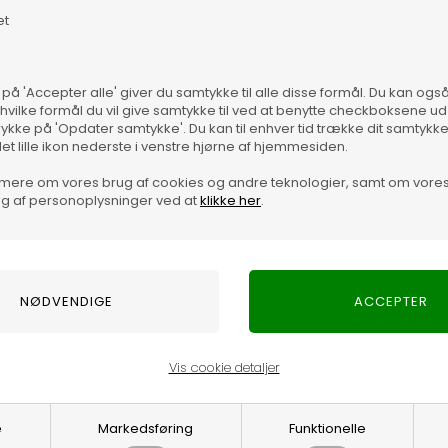
et
 på 'Accepter alle' giver du samtykke til alle disse formål. Du kan og
 hvilke formål du vil give samtykke til ved at benytte checkboksene ud 
rykke på 'Opdater samtykke'. Du kan til enhver tid trække dit samtykk
Mater
det lille ikon nederste i venstre hjørne af hjemmesiden.
Pasf
mere om vores brug af cookies og andre teknologier, samt om vore
g af personoplysninger ved at
klikke her
.
Vare
Vis cookie detaljer
e
Markedsføring
Funktionelle
Optjen 3% i bon