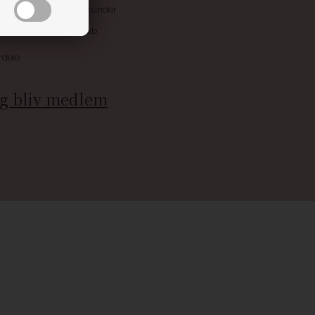
ive tilbud kun til klubkunder
 allerede på næste køb
rdele
g bliv medlem