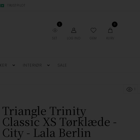
TRUSTPILOT
1
0
SET
LOG IND
GEM
KURV
KER
INTERIØR
SALE
1
Triangle Trinity
Classic XS Tørklæde -
City - Lala Berlin