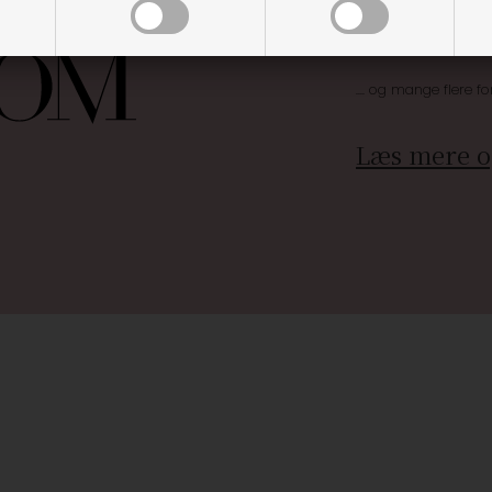
Særlige, eksklus
Brug dine point
.... og mange flere fo
Læs mere o