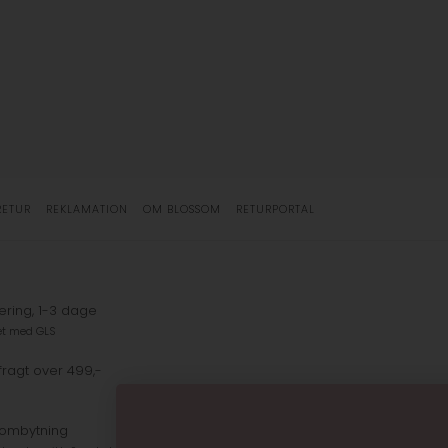
RETUR
REKLAMATION
OM BLOSSOM
RETURPORTAL
ering, 1-3 dage
et med GLS
fragt over 499,-
 ombytning