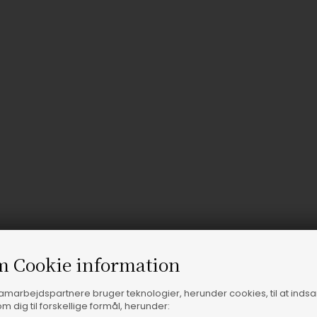
m Cookie information
samarbejdspartnere bruger teknologier, herunder cookies, til at inds
m dig til forskellige formål, herunder: