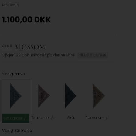
Lala Berlin
1.100,00
DKK
Optjen
33 bonuskroner
på denne vare
TILMELD DIG HER
Vælg Farve
Tørklæder / Halstørklæder / Hvid
Grå
Tørklæder / Halstørklæder / Brun
Tørklæder / Halstørklæder / Grå
Vælg Størrelse