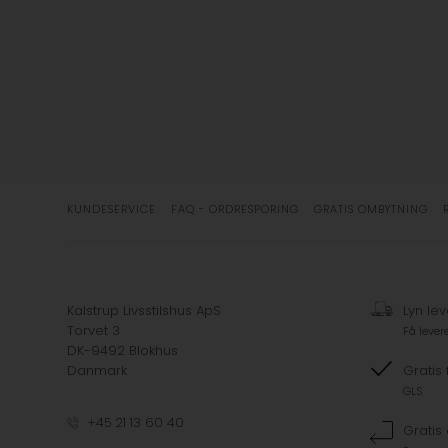
KUNDESERVICE
FAQ - ORDRESPORING
GRATIS OMBYTNING
Kalstrup Livsstilshus ApS
Lyn lev
Torvet 3
Få lever
DK-9492 Blokhus
Danmark
Gratis 
GLS
+45 21 13 60 40
Gratis