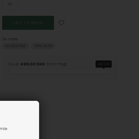
XS
Se mere
ACCESSORIES
TØRKLÆDER
Du er
499,00 DKK
fra fri fragt
499 DKK
amle