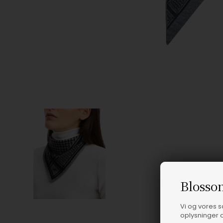
Blosso
Vi og vores 
oplysninger o