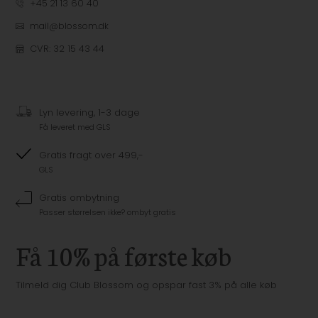
+45 21 13 60 40
mail@blossom.dk
CVR: 32 15 43 44
Lyn levering, 1-3 dage
Få leveret med GLS
Gratis fragt over 499,-
GLS
Gratis ombytning
Passer størrelsen ikke? ombyt gratis
Få 10% på første køb
Tilmeld dig Club Blossom og opspar fast 3% på alle køb