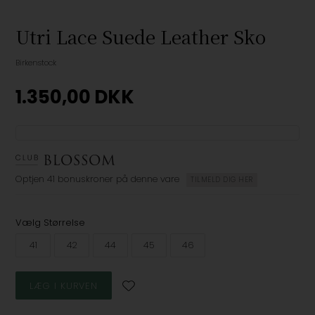
Utri Lace Suede Leather Sko
Birkenstock
1.350,00
DKK
Optjen
41 bonuskroner
på denne vare
TILMELD DIG HER
Vælg Størrelse
41
42
44
45
46