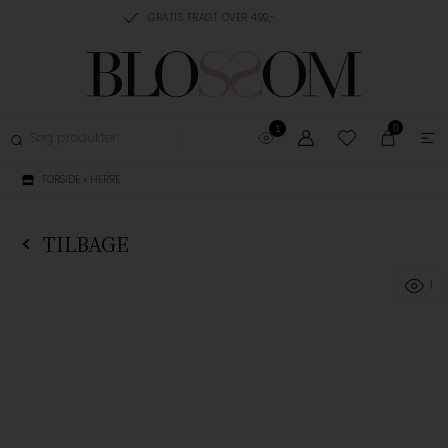
RING, 1-3 HVERDAGE
GRATIS FRAGT OVER 499,-
GRATIS OMBYTNING
0
1
FORSIDE
»
HERRE
TILBAGE
1