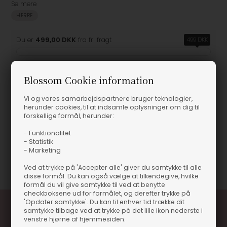
Se mere
HERRE
Du er
499,00 DKK
fra fri fragt
499 DKK
Blossom Cookie information
Produktinformation
Vi og vores samarbejdspartnere bruger teknologier,
herunder cookies, til at indsamle oplysninger om dig til
forskellige formål, herunder:
Utri Lace Suede Leather Sko - Birkenstock
Utri Lace Suede Leather Sko - Birkenstock
- Funktionalitet
- Statistik
- Marketing
Varenummer
53082
Ved at trykke på 'Accepter alle' giver du samtykke til alle
disse formål. Du kan også vælge at tilkendegive, hvilke
formål du vil give samtykke til ved at benytte
checkboksene ud for formålet, og derefter trykke på
'Opdater samtykke'. Du kan til enhver tid trække dit
samtykke tilbage ved at trykke på det lille ikon nederste i
venstre hjørne af hjemmesiden.