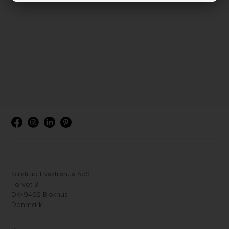
Kalstrup Livsstilshus ApS
Torvet 3
DK-9492 Blokhus
Danmark