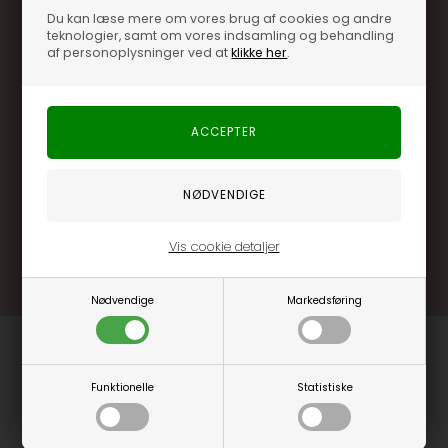
Du kan læse mere om vores brug af cookies og andre
teknologier, samt om vores indsamling og behandling
af personoplysninger ved at
klikke her
.
Optjen 3% i bonuskroner når du handler
Særlige, eksklusive tilbud kun til klubkunder
Brug dine point allerede på næste køb
.... og mange flere fordele
Læs mere og bliv medlem
Vis cookie detaljer
Nødvendige
Markedsføring
Funktionelle
Statistiske