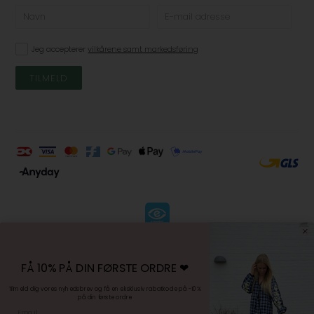
Jeg accepterer
vilkårene samt markedsføring
KØBSVILKÅR
-
FÅ 10% PÅ DIN FØRSTE ORDRE ❤︎
FORTRYDELSESRET
-
Tilmeld dig vores nyhedsbrev og få en eksklusiv rabatkode på -10%
på din første ordre
PERSONDATAPOLITIK
Email
-