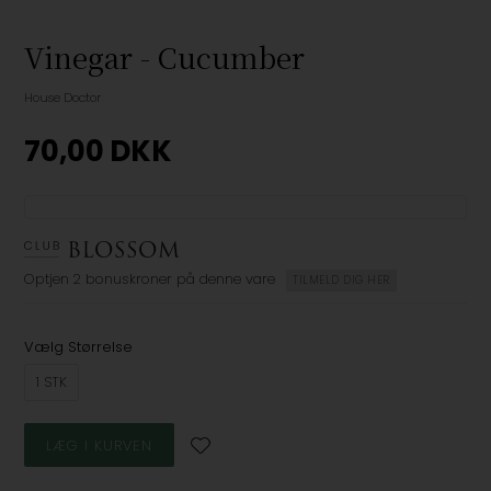
Vinegar - Cucumber
House Doctor
70,00
DKK
Optjen
2 bonuskroner
på denne vare
TILMELD DIG HER
Vælg Størrelse
1 STK