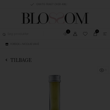
RING, 1-3 HVERDAGE
GRATIS FRAGT OVER 499,-
GRATIS OMBYTNING
0
1
FORSIDE
»
NICOLAS VAHÉ
TILBAGE
1