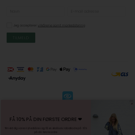
Jeg accepterer
vilkårene samt markedsføring
KØBSVILKÅR
-
FÅ 10% PÅ DIN FØRSTE ORDRE ❤︎
FORTRYDELSESRET
-
Tilmeld dig vores nyhedsbrev og få en eksklusiv rabatkode på -10%
på din første ordre
PERSONDATAPOLITIK