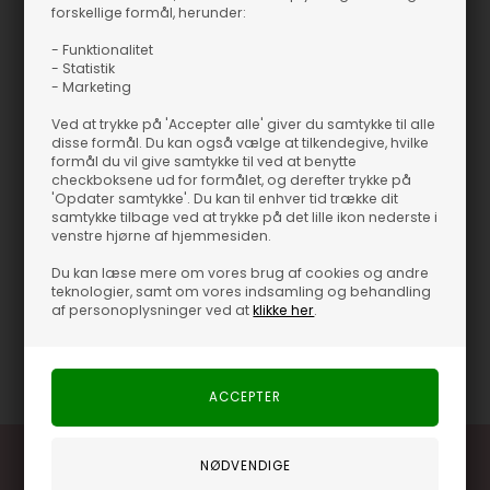
forskellige formål, herunder:
åbnet. Tjek hele Nicolas Vahé universet ud her
Vinegar - Mango - Nicolas Vahé
- Funktionalitet
- Statistik
Denne smukke og lækre eddike med agurksmag er fra
Nicolas
- Marketing
Vahé
og perfekt til syltning af grøntsager. Lav en traditionel
sylteagurk og oplev, hvordan smagen af agurk tilføjer et frisk
Ved at trykke på 'Accepter alle' giver du samtykke til alle
strejf og en sommerlig lethed til dine syltede grøntsager. Prøv at
disse formål. Du kan også vælge at tilkendegive, hvilke
formål du vil give samtykke til ved at benytte
blande eddike med olivenolie for at skabe en fantastisk dressing
checkboksene ud for formålet, og derefter trykke på
til salater med f.eks. Kylling, tomater, frisk fisk og skaldyr - den
'Opdater samtykke'. Du kan til enhver tid trække dit
eneste grænse er din fantasi. Eddiken kommer i en smuk
samtykke tilbage ved at trykke på det lille ikon nederste i
venstre hjørne af hjemmesiden.
glaskolbe, som du let kan vise på bordet sammen med dine olier
og yndlingskrydderier fra
Nicolas Vahé
OBS: Produktet har en
Du kan læse mere om vores brug af cookies og andre
holdbarhed på 12 uger, når det er åbnet. Tjek hele Nicolas Vahé
teknologier, samt om vores indsamling og behandling
af personoplysninger ved at
klikke her
.
universet ud
her
Varenummer
27403-111040022