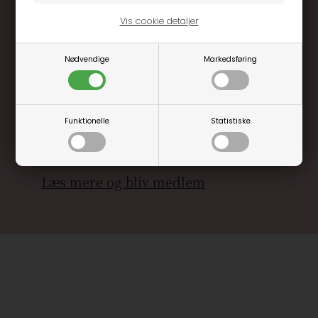
Vis cookie detaljer
Nødvendige
Markedsføring
Optjen 3% i bonuskroner når du handler
Særlige, eksklusive tilbud kun til klubkunder
Brug dine point allerede på næste køb
Funktionelle
Statistiske
.... og mange flere fordele
Læs mere og bliv medlem