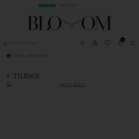
MBYTNING
TRUSTPILOT
LYN LEVERING, 1-3
0
FORSIDE
»
IKKE OPRETTET
TILBAGE