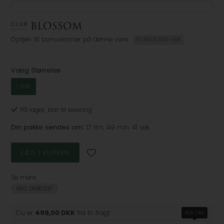
Optjen
81 bonuskroner
på denne vare
TILMELD DIG HER
Vælg Størrelse
1 STK
På lager
, klar til levering
Din pakke sendes om:
17 tim. 49 min. 41 sek.
Se mere
IKKE OPRETTET
Du er
499,00 DKK
fra fri fragt
499 DKK