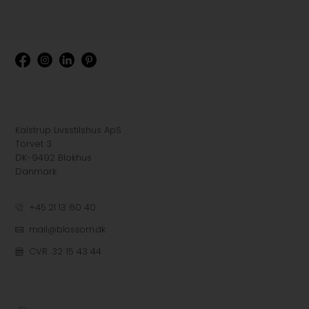
Kalstrup Livsstilshus ApS
Torvet 3
DK-9492 Blokhus
Danmark
+45 21 13 60 40
mail@blossom.dk
CVR: 32 15 43 44