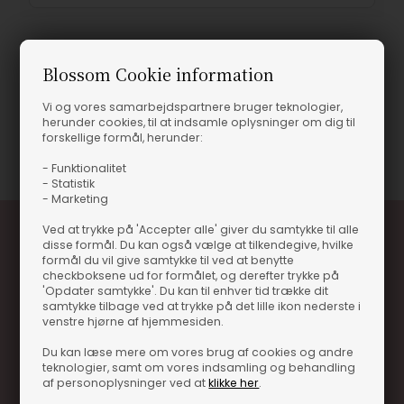
Blossom Cookie information
Produktinformation
Vi og vores samarbejdspartnere bruger teknologier,
herunder cookies, til at indsamle oplysninger om dig til
forskellige formål, herunder:
Varenummer
14708-88978
- Funktionalitet
- Statistik
- Marketing
Ved at trykke på 'Accepter alle' giver du samtykke til alle
disse formål. Du kan også vælge at tilkendegive, hvilke
formål du vil give samtykke til ved at benytte
checkboksene ud for formålet, og derefter trykke på
'Opdater samtykke'. Du kan til enhver tid trække dit
samtykke tilbage ved at trykke på det lille ikon nederste i
venstre hjørne af hjemmesiden.
Optjen 3% i bonuskroner når du handler
Du kan læse mere om vores brug af cookies og andre
teknologier, samt om vores indsamling og behandling
Særlige, eksklusive tilbud kun til klubkunder
af personoplysninger ved at
klikke her
.
Brug dine point allerede på næste køb