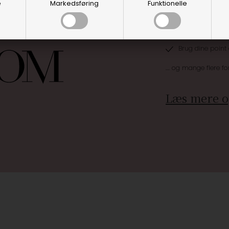
e
Markedsføring
Funktionelle
Optjen 3% i bon
Særlige, eksklus
Brug dine point
.... og mange flere fo
Læs mere o