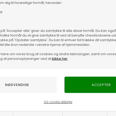
m dig til forskellige formål, herunder:
et
elsen af VIPP spandene, og er ideel til brug i køkkenet,
 på 'Accepter alle' giver du samtykke til alle disse formål. Du kan og
udtagelig inderspand på 14 liter, samt et låg der sikrer en
 hvilke formål du vil give samtykke til ved at benytte checkboksene ud 
Vare
rykke på 'Opdater samtykke'. Du kan til enhver tid trække dit samtykk
ens låg lukker i en rolig bevægelse. Pedalspanden har en
det lille ikon nederste i venstre hjørne af hjemmesiden.
mere om vores brug af cookies og andre teknologier, samt om vore
g af personoplysninger ved at
klikke her
.
, og er ideel til brug i køkkenet, badeværelset eller kontoret.
r, samt et låg der sikrer en lufttæt tillukning. Der er en
evægelse. Pedalspanden har en gummiring i bunden, som
Vis cookie detaljer