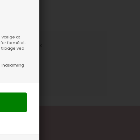
så vælge at
for formålet,
nummer
14707-1503
e tilbage ved
s indsamling