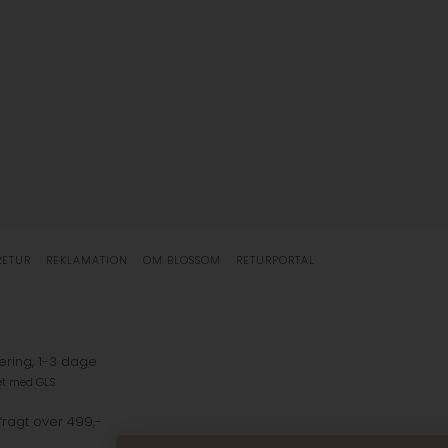
RETUR
REKLAMATION
OM BLOSSOM
RETURPORTAL
ering, 1-3 dage
et med GLS
fragt over 499,-