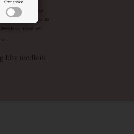
Statistiske
uskroner når du handler
ive tilbud kun til klubkunder
 allerede på næste køb
rdele
g bliv medlem