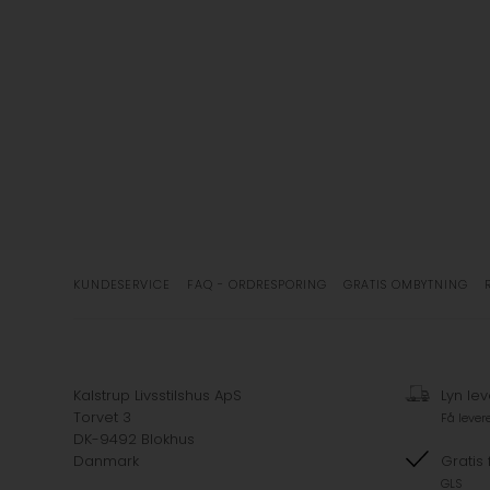
KUNDESERVICE
FAQ - ORDRESPORING
GRATIS OMBYTNING
Kalstrup Livsstilshus ApS
Lyn lev
Torvet 3
Få lever
DK-9492 Blokhus
Danmark
Gratis 
GLS