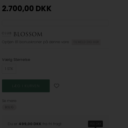
2.700,00
DKK
Optjen
81 bonuskroner
på denne vare
TILMELD DIG HER
Vælg Størrelse
1 STK
Se mere
BOLIG
Du er
499,00 DKK
fra fri fragt
499 DKK