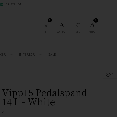
TRUSTPILOT
1
0
SET
LOG IND
GEM
KURV
KER
INTERIØR
SALE
1
Vipp15 Pedalspand
14 L - White
Vipp