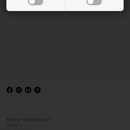
Kalstrup Livsstilshus ApS
Torvet 3