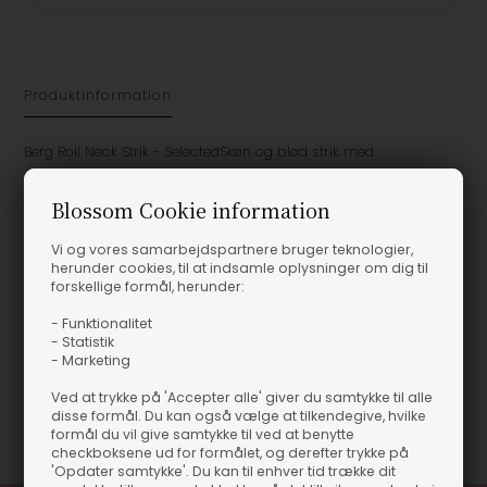
Produktinformation
Berg Roll Neck Strik - SelectedSkøn og blød strik med
rullekraveFindes i flere farverNormal i størrelsenEn rullekrave strik
er en basic style som er en klassiker at have i din gardarobe
Blossom Cookie information
Berg Roll Neck Strik - Selected
Vi og vores samarbejdspartnere bruger teknologier,
Skøn og blød strik med rullekrave
herunder cookies, til at indsamle oplysninger om dig til
Findes i flere farver
forskellige formål, herunder:
Normal i størrelsen
- Funktionalitet
En rullekrave strik er en basic style som er en klassiker at
- Statistik
have i din gardarobe
- Marketing
Ved at trykke på 'Accepter alle' giver du samtykke til alle
disse formål. Du kan også vælge at tilkendegive, hvilke
Varenummer
27375-178992015 LIGHT GREY
formål du vil give samtykke til ved at benytte
checkboksene ud for formålet, og derefter trykke på
'Opdater samtykke'. Du kan til enhver tid trække dit