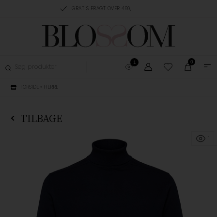
RING, 1-3 HVERDAGE
GRATIS FRAGT OVER 499,-
GRATIS OMBYTNING
0
1
FORSIDE
»
HERRE
TILBAGE
1