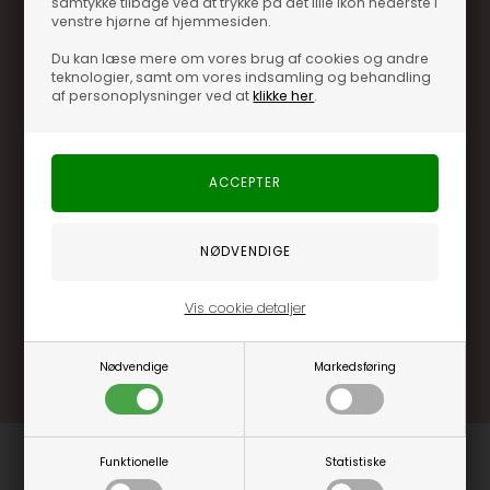
samtykke tilbage ved at trykke på det lille ikon nederste i
venstre hjørne af hjemmesiden.
Du kan læse mere om vores brug af cookies og andre
teknologier, samt om vores indsamling og behandling
af personoplysninger ved at
klikke her
.
Optjen 3% i bonuskroner når du handler
Særlige, eksklusive tilbud kun til klubkunder
Brug dine point allerede på næste køb
.... og mange flere fordele
Vis cookie detaljer
Læs mere og bliv medlem
Nødvendige
Markedsføring
Funktionelle
Statistiske