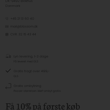
DK-9492 Blokhus
Danmark
+45 21 13 60 40
mail@blossom.dk
CVR: 32 15 43 44
Lyn levering, 1-3 dage
Få leveret med GLS
Gratis fragt over 499,-
GLS
Gratis ombytning
Passer størrelsen ikke? ombyt gratis
Få 10% på første køb