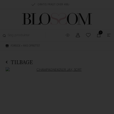
RING, 1-3 HVERDAGE
GRATIS FRAGT OVER 499,-
GRATIS OMBYTNING
0
FORSIDE
»
IKKE OPRETTET
TILBAGE