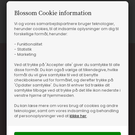
Produktinformation
Blossom Cookie information
Vi og vores samarbejdspartnere bruger teknologier,
Varenummer
13737-83132
herunder cookies, til at indsamle oplysninger om dig til
forskellige formål, herunder:
- Funktionalitet
- Statistik
- Marketing
Ved at trykke på 'Accepter alle' giver du samtykke til alle
disse formål. Du kan også vælge at tilkendegive, hvilke
formål du vil give samtykke til ved at benytte
checkboksene ud for formålet, og derefter trykke på
'Opdater samtykke'. Du kan til enhver tid trække dit
samtykke tilbage ved at trykke på det lille ikon nederste i
Optjen 3% i bonuskroner når du handler
venstre hjørne af hjemmesiden.
Særlige, eksklusive tilbud kun til klubkunder
Du kan læse mere om vores brug af cookies og andre
Brug dine point allerede på næste køb
teknologier, samt om vores indsamling og behandling
af personoplysninger ved at
klikke her
.
.... og mange flere fordele