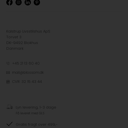
Kalstrup Livsstilshus ApS
Torvet 3
DK-9492 Blokhus
Danmark
+45 21 13 60 40
mail@blossom.dk
CVR: 32 15 43 44
Lyn levering, 1-3 dage
Få leveret med GLS
Gratis fragt over 499,-