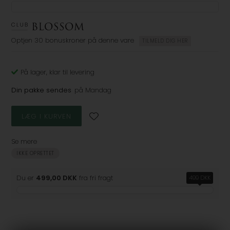
Optjen
30 bonuskroner
på denne vare
TILMELD DIG HER
På lager
, klar til levering
Din pakke sendes
på Mandag
Se mere
IKKE OPRETTET
Du er
499,00 DKK
fra fri fragt
499 DKK