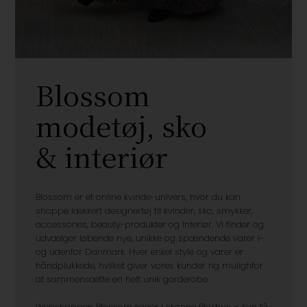
Blossom
modetøj, sko
& interiør
Blossom er et online kvinde-univers, hvor du kan
shoppe lækkert designertøj til kvinder, sko, smykker,
accessories, beauty-produkter og interiør. Vi finder og
udvælger løbende nye, unikke og spændende varer i-
og udenfor Danmark. Hver enkel style og varer er
håndplukkede, hvilket giver vores kunder rig mulighfor
at sammensætte en helt unik garderobe.
Webshoppen Blossom ligger i skønne Blokhus – kun få