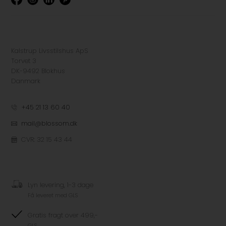
Kalstrup Livsstilshus ApS
Torvet 3
DK-9492 Blokhus
Danmark
+45 21 13 60 40
mail@blossom.dk
CVR: 32 15 43 44
Lyn levering, 1-3 dage
Få leveret med GLS
Gratis fragt over 499,-
GLS