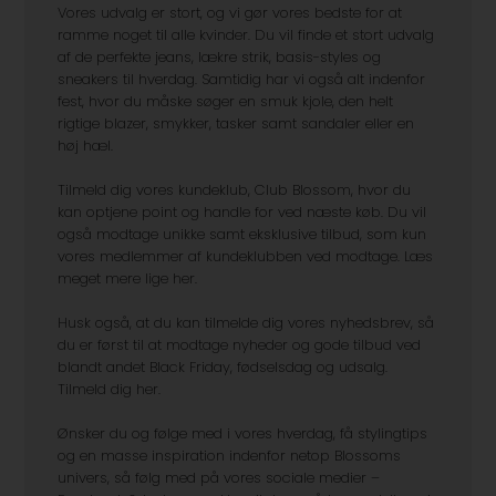
Vores udvalg er stort, og vi gør vores bedste for at
ramme noget til alle kvinder. Du vil finde et stort udvalg
af de perfekte jeans, lækre strik, basis-styles og
sneakers til hverdag. Samtidig har vi også alt indenfor
fest, hvor du måske søger en smuk kjole, den helt
rigtige blazer, smykker, tasker samt sandaler eller en
høj hæl.
Tilmeld dig vores kundeklub, Club Blossom, hvor du
kan optjene point og handle for ved næste køb. Du vil
også modtage unikke samt eksklusive tilbud, som kun
vores medlemmer af kundeklubben ved modtage. Læs
meget mere lige her.
Husk også, at du kan tilmelde dig vores nyhedsbrev, så
du er først til at modtage nyheder og gode tilbud ved
blandt andet Black Friday, fødselsdag og udsalg.
Tilmeld dig her.
Ønsker du og følge med i vores hverdag, få stylingtips
og en masse inspiration indenfor netop Blossoms
univers, så følg med på vores sociale medier –