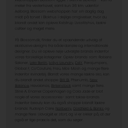
meter fra vesterhavet, samt kun 36 km. udenfor
Aalborg. Blossom webshoppen har sin daglig dag
midt på torvet i Blokhus i dejlige omgivelser, hvor du
blandt andet kan opleve Kalstrup Livsstilshus, lækre
caféer og meget mere.
På Blossom.dk, finder du et spændende udvalg af
eksklusive designs fra både danske og internationale
designer. Du vil opleve nøje udvalgte brands indenfor
vores forskellige kategorier. Oplev brands som: Rabens
Saloner,
Lala Berlin
,
Lollys Laundry
,
DAY
, Parajumpers,
Global F, Co’Couture, Frau, Mos Mosh og mange flere
indenfor kvindetøj. Blandt vores mange lækre sko, kan
du blandt andet shoppe:
Billi Bi
, Phenumb,
New
Balance
, Havaianas,
Birkenstock
samt mange flere.
Stine A, Enamel Copenhagen og Cala Jade er blot
nogle af vores accessories- samt takse-brands.
Indenfor beauty kan du også shoppe blandt lækre
brands: Rudolph Care,
Nailberry
,
Goldfield & Banks
og
mange flere. Udvalget er stort, og vi er sikker på, at der
også er lige præcis det, som du søger.