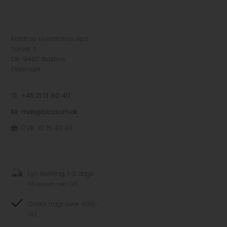
Kalstrup Livsstilshus ApS
Torvet 3
DK-9492 Blokhus
Danmark
+45 21 13 60 40
mail@blossom.dk
CVR: 32 15 43 44
Lyn levering, 1-3 dage
Få leveret med GLS
Gratis fragt over 499,-
GLS