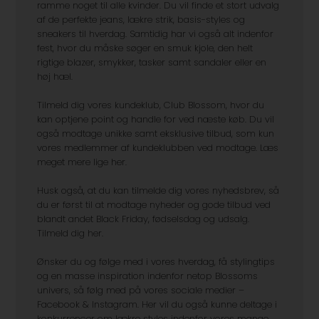
ramme noget til alle kvinder. Du vil finde et stort udvalg
af de perfekte jeans, lækre strik, basis-styles og
sneakers til hverdag. Samtidig har vi også alt indenfor
fest, hvor du måske søger en smuk kjole, den helt
rigtige blazer, smykker, tasker samt sandaler eller en
høj hæl.
Tilmeld dig vores kundeklub, Club Blossom, hvor du
kan optjene point og handle for ved næste køb. Du vil
også modtage unikke samt eksklusive tilbud, som kun
vores medlemmer af kundeklubben ved modtage. Læs
meget mere lige her.
Husk også, at du kan tilmelde dig vores nyhedsbrev, så
du er først til at modtage nyheder og gode tilbud ved
blandt andet Black Friday, fødselsdag og udsalg.
Tilmeld dig her.
Ønsker du og følge med i vores hverdag, få stylingtips
og en masse inspiration indenfor netop Blossoms
univers, så følg med på vores sociale medier –
Facebook & Instagram. Her vil du også kunne deltage i
konkurrencer om lækre styles indenfor vores mange