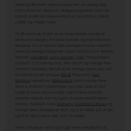
Aalborg. Blossom webshoppen har sin daglig dag
midt på torvet i Blokhus i dejlige omgivelser, hvor du
blandt andet kan opleve Kalstrup Livsstilshus, lækre
caféer og meget mere.
På Blossom.dk, finder du et spændende udvalg af
eksklusive designs fra både danske og internationale
designer. Du vil opleve nøje udvalgte brands indenfor
vores forskellige kategorier. Oplev brands som: Rabens
Saloner,
Lala Berlin
,
Lollys Laundry
,
DAY
, Parajumpers,
Global F, Co’Couture, Frau, Mos Mosh og mange flere
indenfor kvindetøj. Blandt vores mange lækre sko, kan
du blandt andet shoppe:
Billi Bi
, Phenumb,
New
Balance
, Havaianas,
Birkenstock
samt mange flere.
Stine A, Enamel Copenhagen og Cala Jade er blot
nogle af vores accessories- samt takse-brands.
Indenfor beauty kan du også shoppe blandt lækre
brands: Rudolph Care,
Nailberry
,
Goldfield & Banks
og
mange flere. Udvalget er stort, og vi er sikker på, at der
også er lige præcis det, som du søger.
Vores udvalg er stort, og vi gør vores bedste for at