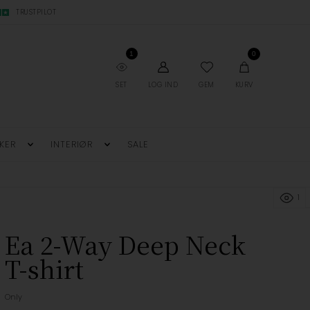
TRUSTPILOT
1
0
SET
LOG IND
GEM
KURV
KER
INTERIØR
SALE
1
Ea 2-Way Deep Neck
T-shirt
Only