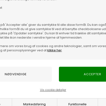
et
 på 'Accepter alle' giver du samtykke til alle disse formål. Du kan og
OnlyLangærmetVendbar og kan bæres med den dybe
 hvilke formål du vil give samtykke til ved at benytte checkboksene ud 
rykke på 'Opdater samtykke'. Du kan til enhver tid trække dit samtykk
Vare
det lille ikon nederste i venstre hjørne af hjemmesiden.
mere om vores brug af cookies og andre teknologier, samt om vore
g af personoplysninger ved at
klikke her
.
eller bagtil
Vis cookie detaljer
e
Markedsføring
Funktionelle