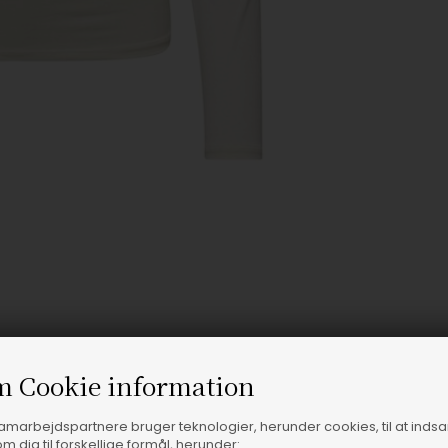
m Cookie information
samarbejdspartnere bruger teknologier, herunder cookies, til at inds
m dig til forskellige formål, herunder: