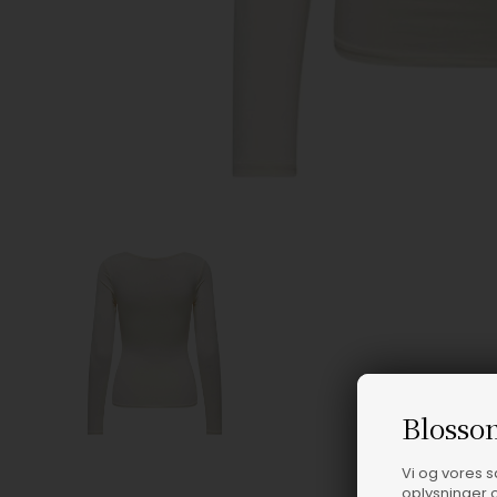
Blosso
Vi og vores 
oplysninger o