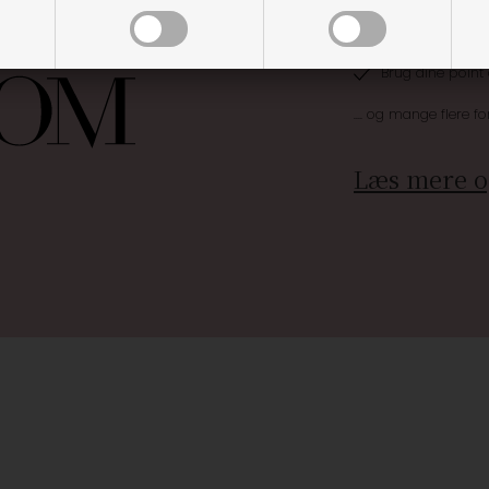
Optjen 3% i bon
Særlige, eksklus
Brug dine point
.... og mange flere fo
Læs mere o