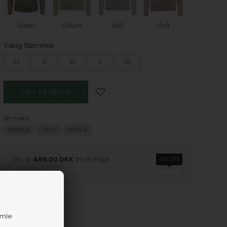
Grøn
Oliven
Grå
Grå
Vælg Størrelse
XS
S
M
L
XL
Se mere
BRANDS
ONLY
BLUSER
Du er
499,00 DKK
fra fri fragt
499 DKK
amle