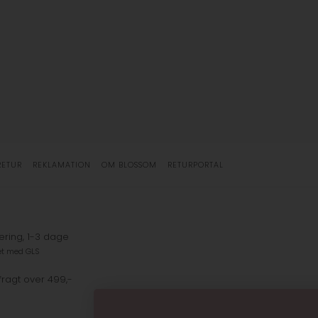
RETUR
REKLAMATION
OM BLOSSOM
RETURPORTAL
ering, 1-3 dage
et med GLS
fragt over 499,-