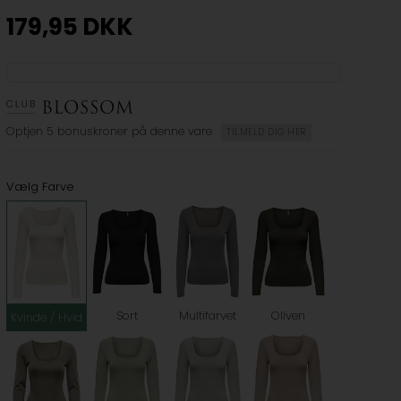
179,95
DKK
Optjen
5 bonuskroner
på denne vare
TILMELD DIG HER
Vælg Farve
Sort
Multifarvet
Oliven
Kvinde / Hvid