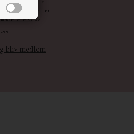
uskroner når du handler
ive tilbud kun til klubkunder
 allerede på næste køb
rdele
g bliv medlem