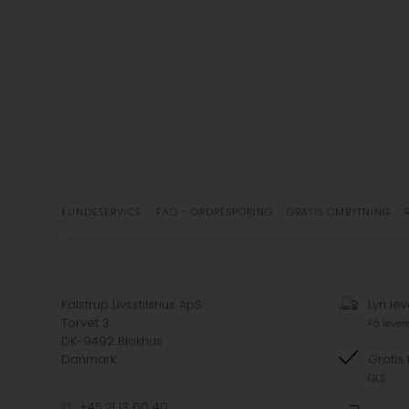
KUNDESERVICE
FAQ - ORDRESPORING
GRATIS OMBYTNING
Kalstrup Livsstilshus ApS
Lyn lev
Torvet 3
Få lever
DK-9492 Blokhus
Danmark
Gratis 
GLS
+45 21 13 60 40