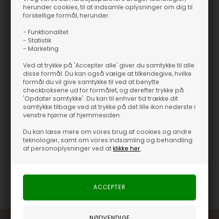
herunder cookies, til at indsamle oplysninger om dig til
forskellige formål, herunder:
- Funktionalitet
Produktinformation
- Statistik
- Marketing
Ea 2-Way Deep Neck T-shirt - OnlyTætsiddende bluse fra
Ved at trykke på 'Accepter alle' giver du samtykke til alle
OnlyLangærmetVendbar og kan bæres med den dybe
disse formål. Du kan også vælge at tilkendegive, hvilke
udskæring foran eller bagtilNormal i størrelsen
formål du vil give samtykke til ved at benytte
checkboksene ud for formålet, og derefter trykke på
Ea 2-Way Deep Neck T-shirt - Only
'Opdater samtykke'. Du kan til enhver tid trække dit
samtykke tilbage ved at trykke på det lille ikon nederste i
Tætsiddende bluse fra Only
venstre hjørne af hjemmesiden.
Langærmet
Vendbar og kan bæres med den dybe udskæring foran
Du kan læse mere om vores brug af cookies og andre
teknologier, samt om vores indsamling og behandling
eller bagtil
af personoplysninger ved at
klikke her
.
Normal i størrelsen
Varenummer
46309-261939 SPRAY GREEN