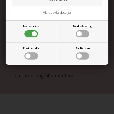
Vis cookie detaljer
Nødvendige
Markedsføring
Optjen 3% i bonuskroner når du handler
Særlige, eksklusive tilbud kun til klubkunder
Funktionelle
Statistiske
Brug dine point allerede på næste køb
.... og mange flere fordele
Læs mere og bliv medlem