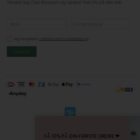
Tilmeld dig Club Blossom og opspar fast 3% på alle køb
Jeg accepterer
vilkårene samt markedsføring
KØBSVILKÅR
-
FÅ 10% PÅ DIN FØRSTE ORDRE ❤︎