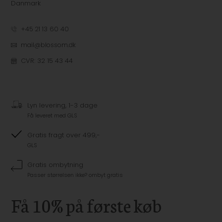
Danmark
+45 21 13 60 40
mail@blossom.dk
CVR: 32 15 43 44
Lyn levering, 1-3 dage
Få leveret med GLS
Gratis fragt over 499,-
GLS
Gratis ombytning
Passer størrelsen ikke? ombyt gratis
Få 10% på første køb