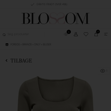
RING, 1-3 HVERDAGE
GRATIS FRAGT OVER 499,-
GRATIS OMBYTNING
0
1
FORSIDE
»
BRANDS
»
ONLY
»
BLUSER
TILBAGE
1