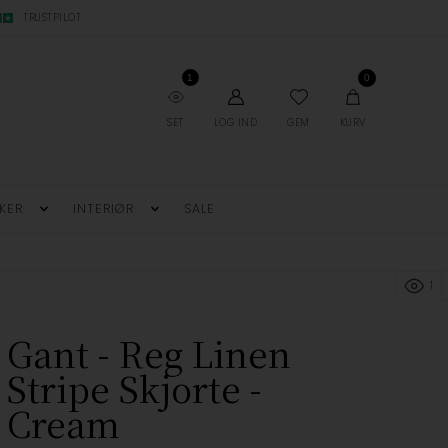
TRUSTPILOT
1
0
SET
LOG IND
GEM
KURV
KER
INTERIØR
SALE
1
Gant - Reg Linen
Stripe Skjorte -
Cream