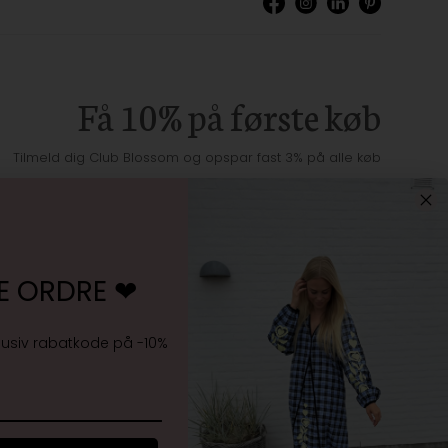
Få 10% på første køb
Tilmeld dig Club Blossom og opspar fast 3% på alle køb
E ORDRE ❤︎
Jeg accepterer
vilkårene samt markedsføring
lusiv rabatkode på -10%