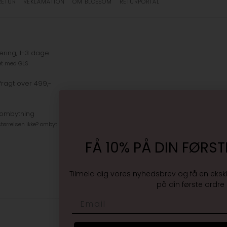
RETUR
REKLAMATION
OM BLOSSOM
RETURPORTAL
ering, 1-3 dage
et med GLS
fragt over 499,-
 ombytning
tørrelsen ikke? ombyt gratis
FÅ 10% PÅ DIN FØRST
Tilmeld dig vores nyhedsbrev og få en eksk
på din første ordre
Email