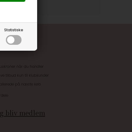
Statistiske
uskroner når du handler
ive tilbud kun til klubkunder
 allerede på næste køb
rdele
g bliv medlem