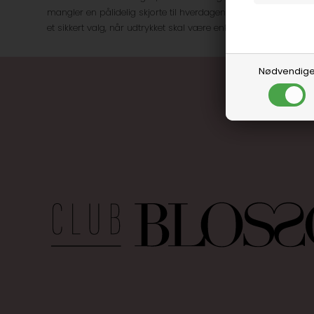
mangler en pålidelig skjorte til hverdagen eller vil være ekstra
et sikkert valg, når udtrykket skal være enkelt, men markant.
Nødvendig