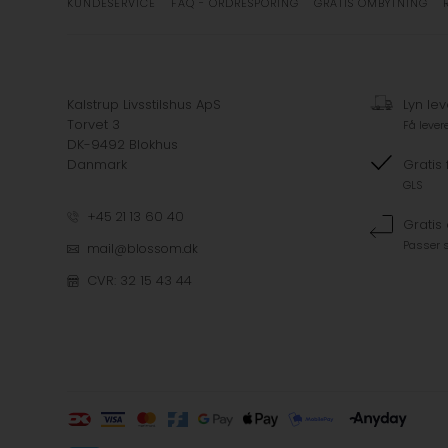
KUNDESERVICE
FAQ - ORDRESPORING
GRATIS OMBYTNING
Kalstrup Livsstilshus ApS
Lyn lev
Torvet 3
Få lever
DK-9492 Blokhus
Danmark
Gratis 
GLS
+45 21 13 60 40
Gratis
Passer s
mail@blossom.dk
CVR: 32 15 43 44