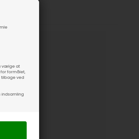
amle
nummer
66833
så vælge at
for formålet,
e tilbage ved
s indsamling