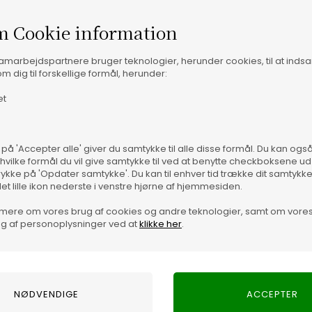
m Cookie information
samarbejdspartnere bruger teknologier, herunder cookies, til at inds
m dig til forskellige formål, herunder:
et
Vare
eg Linen Stripe Skjorte i Cream et stærkt bud. Her får du en
, så den passer naturligt ind hos den stilbevidste mand. De
egant præg, som nemt kan tilpasses både hverdag og mere
 på 'Accepter alle' giver du samtykke til alle disse formål. Du kan og
 hvilke formål du vil give samtykke til ved at benytte checkboksene ud 
rykke på 'Opdater samtykke'. Du kan til enhver tid trække dit samtykk
g brune lædersko for et skarpt, men afslappet look. I
det lille ikon nederste i venstre hjørne af hjemmesiden.
 let denimjakke og hvide sneakers til fx brunch eller en
mere om vores brug af cookies og andre teknologier, samt om vore
it, selv når resten holdes enkelt.
g af personoplysninger ved at
klikke her
.
ge fornemmelse, man forventer af en god hørblanding, kombineret
n den dresses op eller ned uden besvær, så den føles som et
r godt ud, og denne model følger samme linje. Hvad enten du