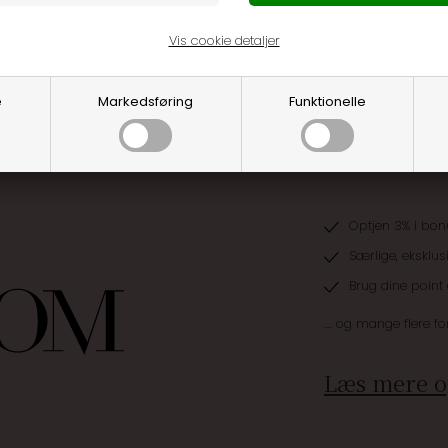
 velklædt til en særlig anledning, er Reg Linen Stripe Skjorten
Vis cookie detaljer
e
Markedsføring
Funktionelle
Optjen 3% i bon
Særlige, eksklus
Brug dine point
.... og mange flere fo
Læs mere o