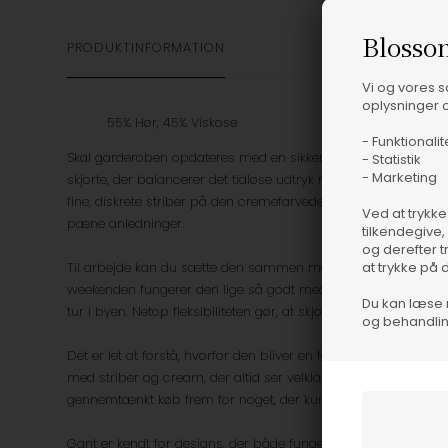
Blosso
PRODUKTINFORMATION
Vi og vores 
oplysninger o
55% Hør, 45% Viskose
- Funktionalit
Skal garderoben opdateres med en sikker klassiker, er Gant's R
- Statistik
- Marketing
skjorte, der balancerer det tidløse udtryk med et nutidigt snit
fine, diskrete striber på den cremefarvede bund giver et el
Ved at trykke
pæne anledninger.
tilkendegive,
og derefter t
Til arbejde kan du sætte den sammen med marineblå chinos o
at trykke på 
weekenden fungerer den lige så godt med opsmøgede ærmer, en
Du kan læse 
tur i byen. Netop fleksibiliteten gør, at skjorten kan løfte et outf
og behandlin
Det er let at forstå, hvorfor den bliver en favorit: Den lufti
med striber og cream, der altid ser velklædt ud. Samtidig ka
gennemtænkt køb frem for noget, der kun bruges få gange.
Gant er kendt for designs, der både fungerer i praksis og se