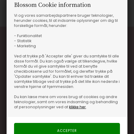
Blossom Cookie information
Vi og vores samarbejdspartnere bruger teknologier,
herunder cookies, til at indsamle oplysninger om dig til
forskellige formål, herunder:
- Funktionalitet
- Statistik
- Marketing
Ved at trykke på 'Accepter alle' giver du samtykke til alle
disse formål. Du kan også vælge at tilkendegive, hvilke
formål du vil give samtykke til ved at benytte
checkboksene ud for formålet, og derefter trykke på
Optjen 3% i bonuskroner når du handler
'Opdater samtykke'. Du kan til enhver tid trække dit
samtykke tilbage ved at trykke på det lille ikon nederste i
Særlige, eksklusive tilbud kun til klubkunder
venstre hjørne af hjemmesiden.
Brug dine point allerede på næste køb
Du kan læse mere om vores brug af cookies og andre
teknologier, samt om vores indsamling og behandling
.... og mange flere fordele
af personoplysninger ved at
klikke her
.
Læs mere og bliv medlem