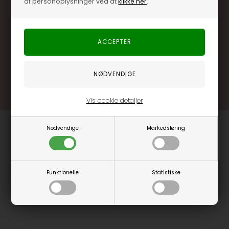
af personoplysninger ved at
klikke her
.
Særlige, eksklusive tilbud kun til klubkunder
Brug dine point allerede på næste køb
.... og mange flere fordele
Læs mere og bliv medlem
Vis cookie detaljer
Nødvendige
Markedsføring
Funktionelle
Statistiske