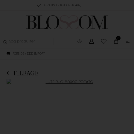
RING, 1-3 HVERDAGE
GRATIS FRAGT OVER 499,-
GRATIS OMBYTNING
0
FORSIDE
»
DDD IMPORT
TILBAGE