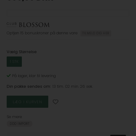
Optjen
15 bonuskroner
på denne vare
TILMELD DIG HER
Vælg Størrelse
1 STK
På lager
, klar til levering
Din pakke sendes om:
13 tim. 02 min. 25 sek.
Se mere
DDD IMPORT