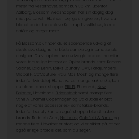
meter fra vesterhavet, samt kun 36 km. udenfor
Aalborg. Blossom webshoppen har sin daglig dag
midt på torvet i Blokhus i dejlige omgivelser, hvor du
blandt andet kan opleve Kalstrup Livsstilshus, lækre
caféer og meget mere.
På Blossom.dk, finder du et spændende udvalg af
eksklusive designs fra både danske og internationale
designer. Du vil opleve nøje udvalgte brands indenfor
vores forskellige kategorier. Oplev brands som: Rabens
Saloner,
Lala Berlin
,
Lollys Laundry
,
DAY
, Parajumpers,
Global F, Co’Couture, Frau, Mos Mosh og mange flere
indenfor kvindetøj. Blandt vores mange lækre sko, kan
du blandt andet shoppe:
Billi Bi
, Phenumb,
New
Balance
, Havaianas,
Birkenstock
samt mange flere.
Stine A, Enamel Copenhagen og Cala Jade er blot
nogle af vores accessories- samt takse-brands.
Indenfor beauty kan du også shoppe blandt lækre
brands: Rudolph Care,
Nailberry
,
Goldfield & Banks
og
mange flere. Udvalget er stort, og vi er sikker på, at der
også er lige præcis det, som du søger.