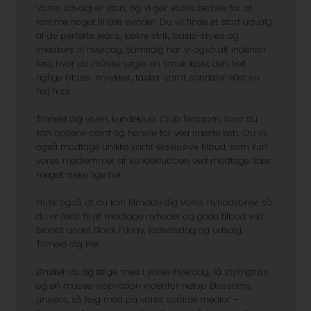
Vores udvalg er stort, og vi gør vores bedste for at
ramme noget til alle kvinder. Du vil finde et stort udvalg
af de perfekte jeans, lækre strik, basis-styles og
sneakers til hverdag. Samtidig har vi også alt indenfor
fest, hvor du måske søger en smuk kjole, den helt
rigtige blazer, smykker, tasker samt sandaler eller en
høj hæl.
Tilmeld dig vores kundeklub, Club Blossom, hvor du
kan optjene point og handle for ved næste køb. Du vil
også modtage unikke samt eksklusive tilbud, som kun
vores medlemmer af kundeklubben ved modtage. Læs
meget mere lige her.
Husk også, at du kan tilmelde dig vores nyhedsbrev, så
du er først til at modtage nyheder og gode tilbud ved
blandt andet Black Friday, fødselsdag og udsalg.
Tilmeld dig her.
Ønsker du og følge med i vores hverdag, få stylingtips
og en masse inspiration indenfor netop Blossoms
univers, så følg med på vores sociale medier –