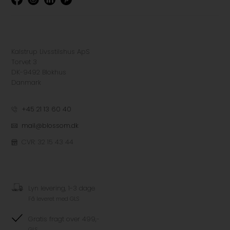
Kalstrup Livsstilshus ApS
Torvet 3
DK-9492 Blokhus
Danmark
+45 21 13 60 40
mail@blossom.dk
CVR: 32 15 43 44
Lyn levering, 1-3 dage
Få leveret med GLS
Gratis fragt over 499,-
GLS