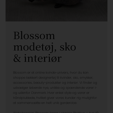
Blossom
modetøj, sko
& interiør
Blossom er et online kvinde-univers, hvor du kan
shoppe lækkert designertøj til kvinder, sko, smykker,
accessories, beauty-produkter og interiør. Vi finder og
udvælger løbende nye, unikke og spændende varer i-
og udenfor Danmark. Hver enkel style og varer er
håndplukkede, hvilket giver vores kunder rig mulighfor
at sammensætte en helt unik garderobe.
Webshoppen Blossom ligger i skønne Blokhus – kun få