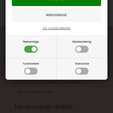
Find din næste regnjakke fra Rains
her
.
Varenummer
36410-03-GREEN
Vis cookie detaljer
Nødvendige
Markedsføring
Funktionelle
Statistiske
Optjen 3% i bonuskroner når du handler
Særlige, eksklusive tilbud kun til klubkunder
Brug dine point allerede på næste køb
.... og mange flere fordele
Læs mere og bliv medlem