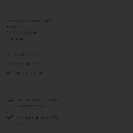
Kalstrup Livsstilshus ApS
Torvet 3
DK-9492 Blokhus
Danmark
+45 21 13 60 40
mail@blossom.dk
CVR: 32 15 43 44
Lyn levering, 1-3 dage
Få leveret med GLS
Gratis fragt over 499,-
GLS