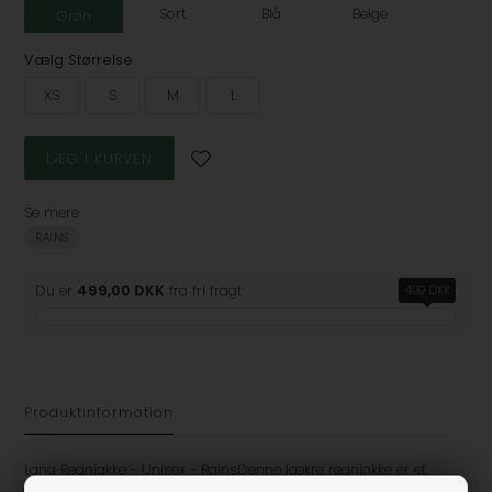
Sort
Blå
Beige
Grøn
Vælg Størrelse
XS
S
M
L
Se mere
RAINS
Du er
499,00 DKK
fra fri fragt
499 DKK
Produktinformation
Lang Regnjakke - Unisex - RainsDenne lækre regnjakke er et