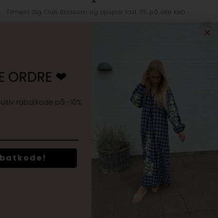
Tilmeld dig Club Blossom og opspar fast 3% på alle køb
E ORDRE ❤︎
Jeg accepterer
vilkårene samt markedsføring
lusiv rabatkode på -10%
abatkode!