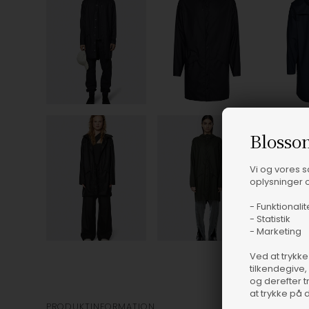
Blosso
Vi og vores 
oplysninger o
- Funktionalit
- Statistik
- Marketing
Ved at trykke
tilkendegive,
og derefter t
at trykke på 
PRODUKTINFORMATION