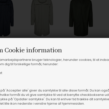
m Cookie information
samarbejdspartnere bruger teknologier, herunder cookies, til at inds
m dig til forskellige formål, herunder:
et
 på 'Accepter alle' giver du samtykke til alle disse formål. Du kan og
 hvilke formål du vil give samtykke til ved at benytte checkboksene ud 
rykke på 'Opdater samtykke'. Du kan til enhver tid trække dit samtykk
det lille ikon nederste i venstre hjørne af hjemmesiden.