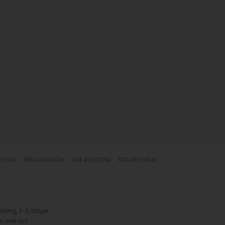
RETUR
REKLAMATION
OM BLOSSOM
RETURPORTAL
ering, 1-3 dage
et med GLS