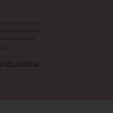
uskroner når du handler
ive tilbud kun til klubkunder
 allerede på næste køb
rdele
g bliv medlem