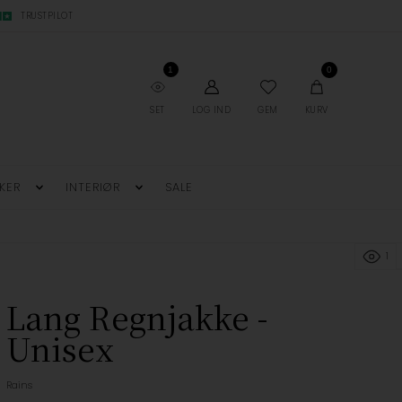
TRUSTPILOT
1
0
SET
LOG IND
GEM
KURV
KER
INTERIØR
SALE
1
Lang Regnjakke -
Unisex
Rains