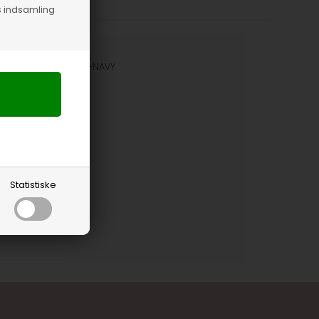
s indsamling
nummer
36410-47-NAVY
Statistiske