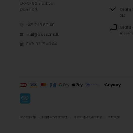
DK-9492 Blokhus
Danmark
Gratis 
GLS
+45 21 13 60 40
Gratis
Passer s
mail@blossom.dk
CVR: 32 15 43 44
-
-
-
KØBSVILKÅR
FORTRYDELSESRET
PERSONDATAPOLITIK
SITEMAP