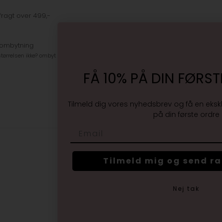
fragt over 499,-
 ombytning
tørrelsen ikke? ombyt gratis
FÅ 10% PÅ DIN FØRST
Tilmeld dig vores nyhedsbrev og få en eksk
på din første ordre
Email
Tilmeld mig og send r
Nej tak