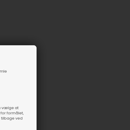
amle
så vælge at
for formålet,
e tilbage ved