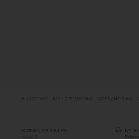
KUNDESERVICE
FAQ - ORDRESPORING
GRATIS OMBYTNING
Kalstrup Livsstilshus ApS
Lyn lev
Torvet 3
Få lever