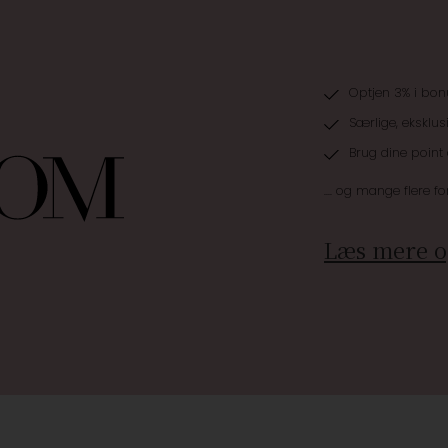
Optjen 3% i bon
Særlige, eksklus
Brug dine point
.... og mange flere fo
Læs mere o