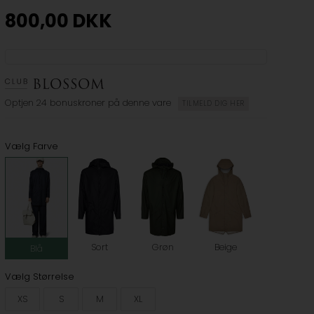
800,00
DKK
Optjen
24 bonuskroner
på denne vare
TILMELD DIG HER
Vælg Farve
Sort
Grøn
Beige
Blå
Vælg Størrelse
XS
S
M
XL