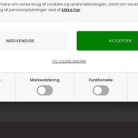
mere om vores brug af cookies og andre teknologier, samt om vore
g af personoplysninger ved at
klikke her
.
isk design fra danske Rains. Jakken er fremstillet i et
alistisk udtryk med hætte og lommer. Regnjakken er super
Vare
 skær ved knæet. Tilføj regnbukserne og regnhatten fra Rains
en polyuretan belægning og der dermed vandtæt med et
 her.
Vis cookie detaljer
Jakken er fremstillet i et vandtæt materiale, som er super let.
 Regnjakken er super behagelig at have på og passer til både
gnhatten fra Rains til din jakke.
e
Markedsføring
Funktionelle
n belægning og der dermed vandtæt med et vandsøjletryk på