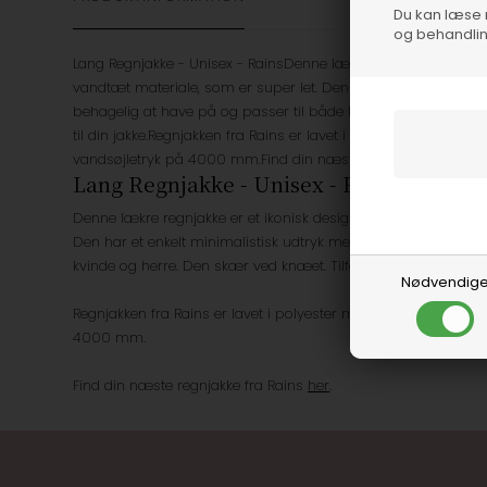
Du kan læse 
og behandlin
Lang Regnjakke - Unisex - RainsDenne lækre regnjakke er et ikon
vandtæt materiale, som er super let. Den har et enkelt minim
behagelig at have på og passer til både kvinde og herre. Den
til din jakke.Regnjakken fra Rains er lavet i polyester med 
vandsøjletryk på 4000 mm.Find din næste regnjakke fra Rains
Lang Regnjakke - Unisex - Rains
Denne lækre regnjakke er et ikonisk design fra danske
Rains
. 
Den har et enkelt minimalistisk udtryk med hætte og lommer.
kvinde og herre. Den skær ved knæet. Tilføj regnbukserne og re
Nødvendig
Regnjakken fra Rains er lavet i polyester med en polyureta
4000 mm.
Find din næste regnjakke fra Rains
her
.