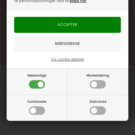
af personoplysninger ved at
klikke her
.
Særlige, eksklusive tilbud kun til klubkunder
Brug dine point allerede på næste køb
.... og mange flere fordele
Læs mere og bliv medlem
Vis cookie detaljer
Nødvendige
Markedsføring
Funktionelle
Statistiske