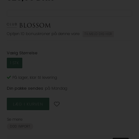
Optjen
10 bonuskroner
på denne vare
TILMELD DIG HER
Vælg Størrelse
1 STK
På lager
, klar til levering
Din pakke sendes
på Mandag
Se mere
DDD IMPORT