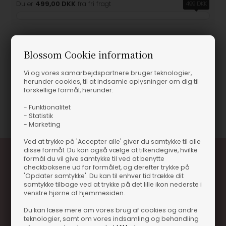
Du er
499,00 DKK
fra fri fragt
499 DKK
Blossom Cookie information
Produktinformation
Vi og vores samarbejdspartnere bruger teknologier,
herunder cookies, til at indsamle oplysninger om dig til
LE PASTIS DU PASTIS
forskellige formål, herunder:
Varenummer
102456
- Funktionalitet
- Statistik
- Marketing
Ved at trykke på 'Accepter alle' giver du samtykke til alle
disse formål. Du kan også vælge at tilkendegive, hvilke
formål du vil give samtykke til ved at benytte
checkboksene ud for formålet, og derefter trykke på
'Opdater samtykke'. Du kan til enhver tid trække dit
samtykke tilbage ved at trykke på det lille ikon nederste i
venstre hjørne af hjemmesiden.
Du kan læse mere om vores brug af cookies og andre
teknologier, samt om vores indsamling og behandling
Optjen 3% i bonuskroner når du handler