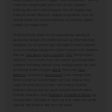
meter fra vesterhavet, samt kun 36 km. udenfor
Aalborg. Blossom webshoppen har sin daglig dag
midt på torvet i Blokhus i dejlige omgivelser, hvor du
blandt andet kan opleve Kalstrup Livsstilshus, lækre
caféer og meget mere.
På Blossom.dk, finder du et spændende udvalg af
eksklusive designs fra både danske og internationale
designer. Du vil opleve nøje udvalgte brands indenfor
vores forskellige kategorier. Oplev brands som: Rabens
Saloner,
Lala Berlin
,
Lollys Laundry
,
DAY
, Parajumpers,
Global F, Co’Couture, Frau, Mos Mosh og mange flere
indenfor kvindetøj. Blandt vores mange lækre sko, kan
du blandt andet shoppe:
Billi Bi
, Phenumb,
New
Balance
, Havaianas,
Birkenstock
samt mange flere.
Stine A, Enamel Copenhagen og Cala Jade er blot
nogle af vores accessories- samt takse-brands.
Indenfor beauty kan du også shoppe blandt lækre
brands: Rudolph Care,
Nailberry
,
Goldfield & Banks
og
mange flere. Udvalget er stort, og vi er sikker på, at der
også er lige præcis det, som du søger.