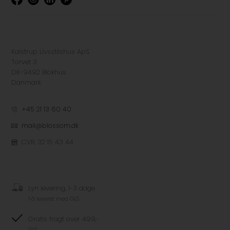
Kalstrup Livsstilshus ApS
Torvet 3
DK-9492 Blokhus
Danmark
+45 21 13 60 40
mail@blossom.dk
CVR: 32 15 43 44
Lyn levering, 1-3 dage
Få leveret med GLS
Gratis fragt over 499,-
GLS