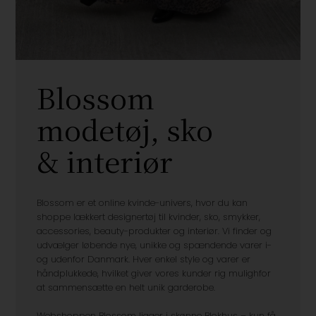
Blossom
modetøj, sko
& interiør
Blossom er et online kvinde-univers, hvor du kan
shoppe lækkert designertøj til kvinder, sko, smykker,
accessories, beauty-produkter og interiør. Vi finder og
udvælger løbende nye, unikke og spændende varer i-
og udenfor Danmark. Hver enkel style og varer er
håndplukkede, hvilket giver vores kunder rig mulighfor
at sammensætte en helt unik garderobe.
Webshoppen Blossom ligger i skønne Blokhus – kun få