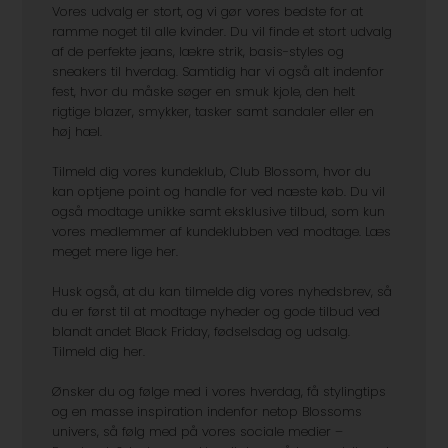
Vores udvalg er stort, og vi gør vores bedste for at
ramme noget til alle kvinder. Du vil finde et stort udvalg
af de perfekte jeans, lækre strik, basis-styles og
sneakers til hverdag. Samtidig har vi også alt indenfor
fest, hvor du måske søger en smuk kjole, den helt
rigtige blazer, smykker, tasker samt sandaler eller en
høj hæl.
Tilmeld dig vores kundeklub, Club Blossom, hvor du
kan optjene point og handle for ved næste køb. Du vil
også modtage unikke samt eksklusive tilbud, som kun
vores medlemmer af kundeklubben ved modtage. Læs
meget mere lige her.
Husk også, at du kan tilmelde dig vores nyhedsbrev, så
du er først til at modtage nyheder og gode tilbud ved
blandt andet Black Friday, fødselsdag og udsalg.
Tilmeld dig her.
Ønsker du og følge med i vores hverdag, få stylingtips
og en masse inspiration indenfor netop Blossoms
univers, så følg med på vores sociale medier –