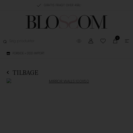
RING, 1-3 HVERDAGE
GRATIS FRAGT OVER 499,-
GRATIS OMBYTNING
0
FORSIDE
»
DDD IMPORT
TILBAGE