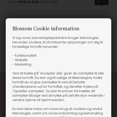
Du er
499,00 DKK
fra fri fragt
499 DKK
Blossom Cookie information
Produktinformation
Vi og vores samarbejdspartnere bruger teknologier,
herunder cookies, til at indsamle oplysninger om dig til
MIRROR WALLS 100X50
forskellige formål, herunder:
Varenummer
125450
- Funktionalitet
- Statistik
- Marketing
Ved at trykke på 'Accepter alle' giver du samtykke til alle
disse formål. Du kan også vælge at tilkendegive, hvilke
formål du vil give samtykke til ved at benytte
checkboksene ud for formålet, og derefter trykke på
'Opdater samtykke'. Du kan til enhver tid trække dit
samtykke tilbage ved at trykke på det lille ikon nederste i
venstre hjørne af hjemmesiden.
Du kan læse mere om vores brug af cookies og andre
teknologier, samt om vores indsamling og behandling
Optjen 3% i bonuskroner når du handler