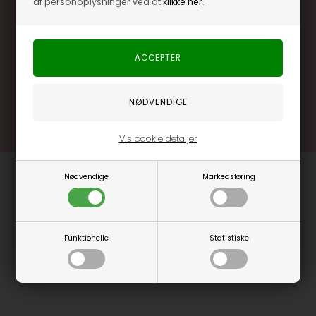
af personoplysninger ved at
klikke her
.
Særlige, eksklusive tilbud kun til klubkunder
Brug dine point allerede på næste køb
.... og mange flere fordele
Læs mere og bliv medlem
Vis cookie detaljer
Nødvendige
Markedsføring
Funktionelle
Statistiske