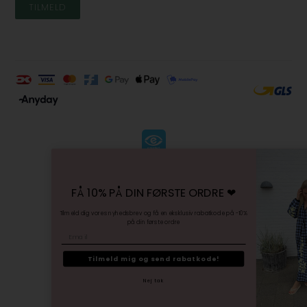
KØBSVILKÅR
-
FÅ 10% PÅ DIN FØRSTE ORDRE ❤︎
FORTRYDELSESRET
-
Tilmeld dig vores nyhedsbrev og få en eksklusiv rabatkode på -10%
på din første ordre
PERSONDATAPOLITIK
Email
-
SITEMAP
Tilmeld mig og send rabatkode!
Nej tak