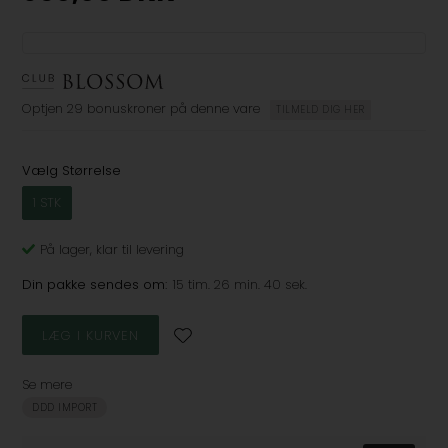
Optjen
29 bonuskroner
på denne vare
TILMELD DIG HER
Vælg Størrelse
1 STK
På lager
, klar til levering
Din pakke sendes om:
15 tim. 26 min. 39 sek.
Se mere
DDD IMPORT