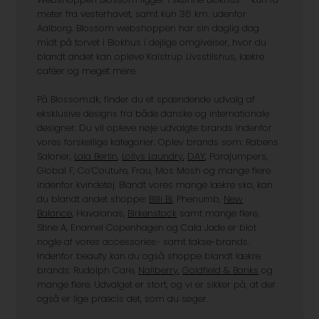
meter fra vesterhavet, samt kun 36 km. udenfor
Aalborg. Blossom webshoppen har sin daglig dag
midt på torvet i Blokhus i dejlige omgivelser, hvor du
blandt andet kan opleve Kalstrup Livsstilshus, lækre
caféer og meget mere.
På Blossom.dk, finder du et spændende udvalg af
eksklusive designs fra både danske og internationale
designer. Du vil opleve nøje udvalgte brands indenfor
vores forskellige kategorier. Oplev brands som: Rabens
Saloner,
Lala Berlin
,
Lollys Laundry
,
DAY
, Parajumpers,
Global F, Co’Couture, Frau, Mos Mosh og mange flere
indenfor kvindetøj. Blandt vores mange lækre sko, kan
du blandt andet shoppe:
Billi Bi
, Phenumb,
New
Balance
, Havaianas,
Birkenstock
samt mange flere.
Stine A, Enamel Copenhagen og Cala Jade er blot
nogle af vores accessories- samt takse-brands.
Indenfor beauty kan du også shoppe blandt lækre
brands: Rudolph Care,
Nailberry
,
Goldfield & Banks
og
mange flere. Udvalget er stort, og vi er sikker på, at der
også er lige præcis det, som du søger.