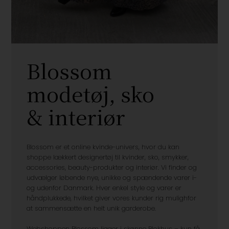
Blossom
modetøj, sko
& interiør
Blossom er et online kvinde-univers, hvor du kan
shoppe lækkert designertøj til kvinder, sko, smykker,
accessories, beauty-produkter og interiør. Vi finder og
udvælger løbende nye, unikke og spændende varer i-
og udenfor Danmark. Hver enkel style og varer er
håndplukkede, hvilket giver vores kunder rig mulighfor
at sammensætte en helt unik garderobe.
Webshoppen Blossom ligger i skønne Blokhus – kun få