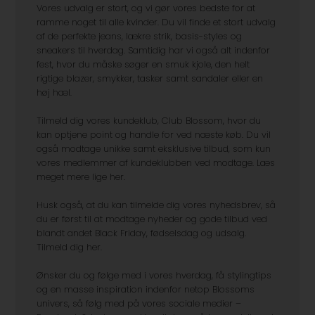
Vores udvalg er stort, og vi gør vores bedste for at
ramme noget til alle kvinder. Du vil finde et stort udvalg
af de perfekte jeans, lækre strik, basis-styles og
sneakers til hverdag. Samtidig har vi også alt indenfor
fest, hvor du måske søger en smuk kjole, den helt
rigtige blazer, smykker, tasker samt sandaler eller en
høj hæl.
Tilmeld dig vores kundeklub, Club Blossom, hvor du
kan optjene point og handle for ved næste køb. Du vil
også modtage unikke samt eksklusive tilbud, som kun
vores medlemmer af kundeklubben ved modtage. Læs
meget mere lige her.
Husk også, at du kan tilmelde dig vores nyhedsbrev, så
du er først til at modtage nyheder og gode tilbud ved
blandt andet Black Friday, fødselsdag og udsalg.
Tilmeld dig her.
Ønsker du og følge med i vores hverdag, få stylingtips
og en masse inspiration indenfor netop Blossoms
univers, så følg med på vores sociale medier –