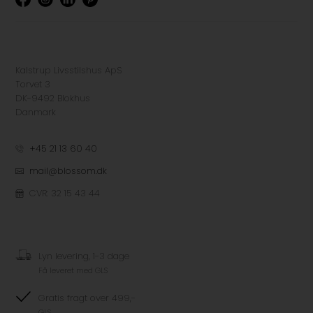
Kalstrup Livsstilshus ApS
Torvet 3
DK-9492 Blokhus
Danmark
+45 21 13 60 40
mail@blossom.dk
CVR: 32 15 43 44
Lyn levering, 1-3 dage
Få leveret med GLS
Gratis fragt over 499,-
GLS