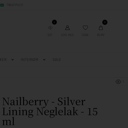
TRUSTPILOT
1
0
SET
LOG IND
GEM
KURV
KER
INTERIØR
SALE
1
Nailberry - Silver
Lining Neglelak - 15
ml