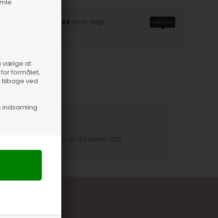
amle
Du er
499,00 DKK
fra fri fragt
499 DKK
så vælge at
for formålet,
e tilbage ved
s indsamling
orm
15 ml
nummer
46286-180-SILVER LINING-OLD