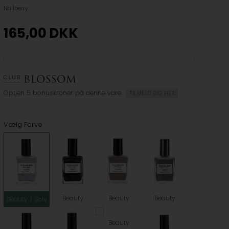
Nailberry
165,00
DKK
Optjen
5 bonuskroner
på denne vare
TILMELD DIG HER
Vælg Farve
Beauty
Beauty
Beauty
Beauty / Sølv
Beauty