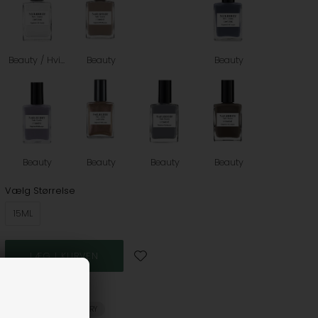
Beauty / Hvid
Beauty
Beauty
Beauty
Beauty
Beauty
Beauty
Vælg Størrelse
15ML
Se mere
BRANDS
NAILBERRY