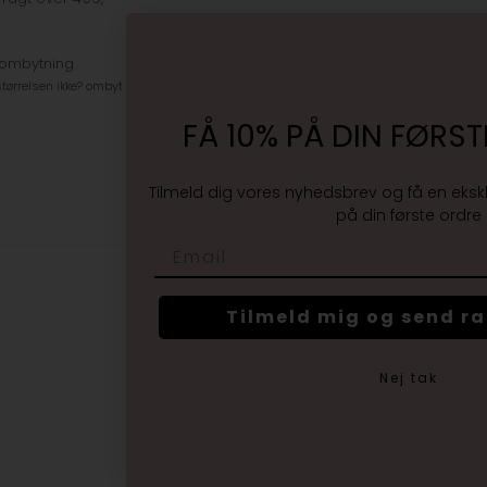
 ombytning
tørrelsen ikke? ombyt gratis
FÅ 10% PÅ DIN FØRST
Tilmeld dig vores nyhedsbrev og få en eksk
på din første ordre
Email
Tilmeld mig og send r
Nej tak