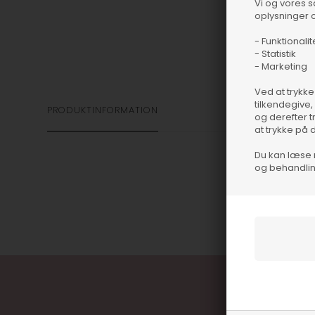
Vi og vores 
oplysninger o
- Funktionalit
- Statistik
- Marketing
Ved at trykke
tilkendegive,
PRODUKTINFORMATION
og derefter t
at trykke på 
Du kan læse 
og behandlin