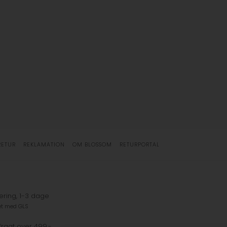
RETUR
REKLAMATION
OM BLOSSOM
RETURPORTAL
ering, 1-3 dage
et med GLS
fragt over 499,-