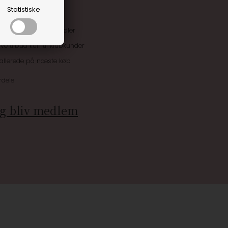
Statistiske
uskroner når du handler
ive tilbud kun til klubkunder
 allerede på næste køb
rdele
g bliv medlem