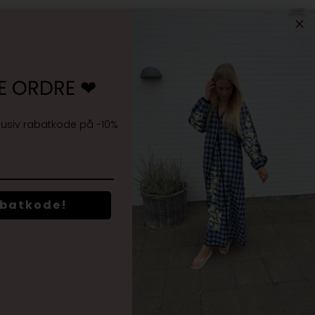
E ORDRE ❤︎
Jeg accepterer
vilkårene samt markedsføring
lusiv rabatkode på -10%
abatkode!