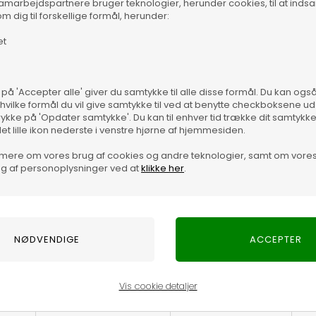
samarbejdspartnere bruger teknologier, herunder cookies, til at inds
m dig til forskellige formål, herunder:
et
 på 'Accepter alle' giver du samtykke til alle disse formål. Du kan og
 hvilke formål du vil give samtykke til ved at benytte checkboksene ud 
rykke på 'Opdater samtykke'. Du kan til enhver tid trække dit samtykk
det lille ikon nederste i venstre hjørne af hjemmesiden.
mere om vores brug af cookies og andre teknologier, samt om vore
g af personoplysninger ved at
klikke her
.
Pasf
Vare
Vis cookie detaljer