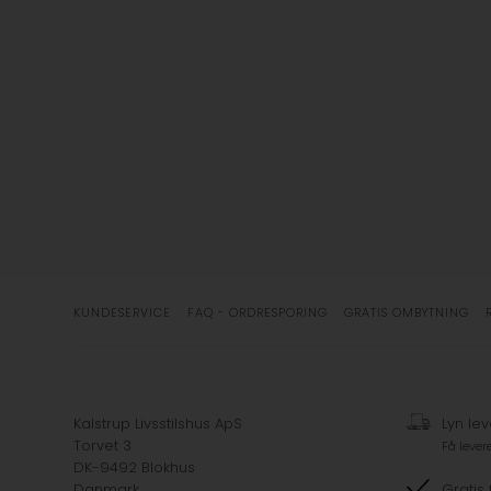
KUNDESERVICE
FAQ - ORDRESPORING
GRATIS OMBYTNING
Kalstrup Livsstilshus ApS
Lyn lev
Torvet 3
Få lever
DK-9492 Blokhus
Danmark
Gratis 