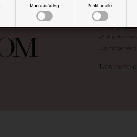
e
Markedsføring
Funktionelle
Optjen 3% i bon
Særlige, eksklus
Brug dine point
.... og mange flere fo
Læs mere o