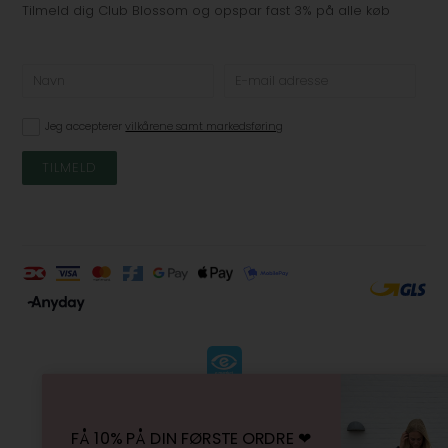
Tilmeld dig Club Blossom og opspar fast 3% på alle køb
Jeg accepterer
vilkårene samt markedsføring
KØBSVILKÅR
-
FÅ 10% PÅ DIN FØRSTE ORDRE ❤︎