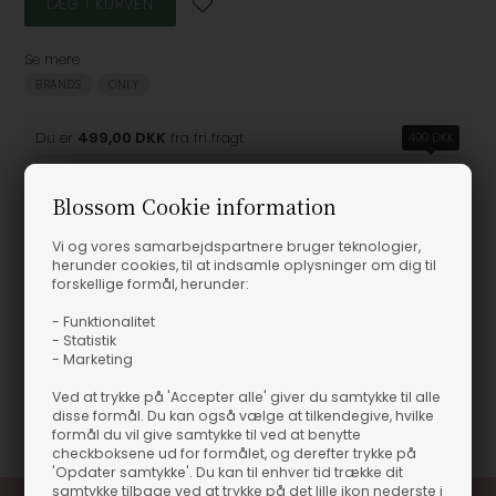
Se mere
BRANDS
ONLY
Du er
499,00 DKK
fra fri fragt
499 DKK
Blossom Cookie information
Vi og vores samarbejdspartnere bruger teknologier,
Produktinformation
herunder cookies, til at indsamle oplysninger om dig til
forskellige formål, herunder:
Only - ONLChigo Life Pleat Top - Black
- Funktionalitet
- Statistik
- Marketing
Materiale
100% Genanvendt Polyester
Ved at trykke på 'Accepter alle' giver du samtykke til alle
Varenummer
62653-OLD
disse formål. Du kan også vælge at tilkendegive, hvilke
formål du vil give samtykke til ved at benytte
checkboksene ud for formålet, og derefter trykke på
'Opdater samtykke'. Du kan til enhver tid trække dit
samtykke tilbage ved at trykke på det lille ikon nederste i