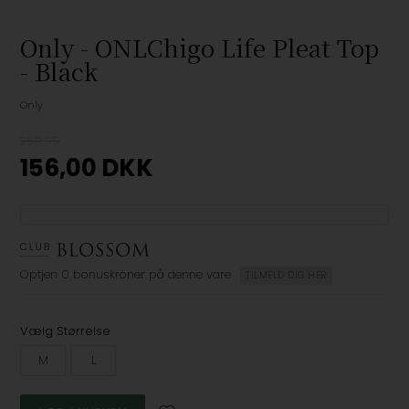
Only - ONLChigo Life Pleat Top
- Black
Only
259,95
156,00
DKK
Optjen
0 bonuskroner
på denne vare
TILMELD DIG HER
Vælg Størrelse
M
L