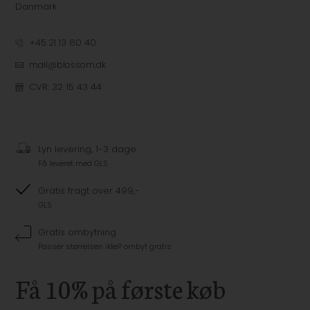
Danmark
+45 21 13 60 40
mail@blossom.dk
CVR: 32 15 43 44
Lyn levering, 1-3 dage
Få leveret med GLS
Gratis fragt over 499,-
GLS
Gratis ombytning
Passer størrelsen ikke? ombyt gratis
Få 10% på første køb