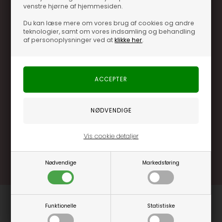
venstre hjørne af hjemmesiden.
Du kan læse mere om vores brug af cookies og andre
teknologier, samt om vores indsamling og behandling
af personoplysninger ved at
klikke her
.
Optjen 3% i bonuskroner når du handler
Særlige, eksklusive tilbud kun til klubkunder
Brug dine point allerede på næste køb
.... og mange flere fordele
Vis cookie detaljer
Læs mere og bliv medlem
Nødvendige
Markedsføring
Funktionelle
Statistiske