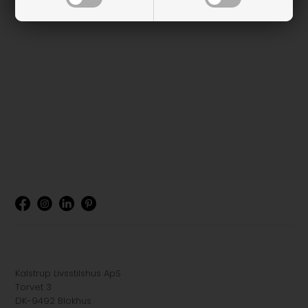
Kalstrup Livsstilshus ApS
Torvet 3
DK-9492 Blokhus