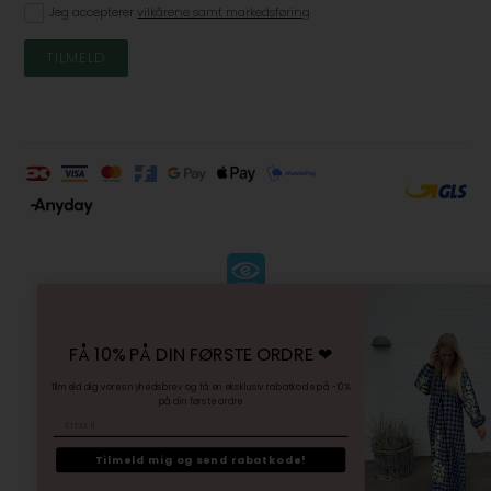
Jeg accepterer
vilkårene samt markedsføring
KØBSVILKÅR
-
FÅ 10% PÅ DIN FØRSTE ORDRE ❤︎
FORTRYDELSESRET
-
Tilmeld dig vores nyhedsbrev og få en eksklusiv rabatkode på -10%
på din første ordre
PERSONDATAPOLITIK
Email
-
SITEMAP
Tilmeld mig og send rabatkode!