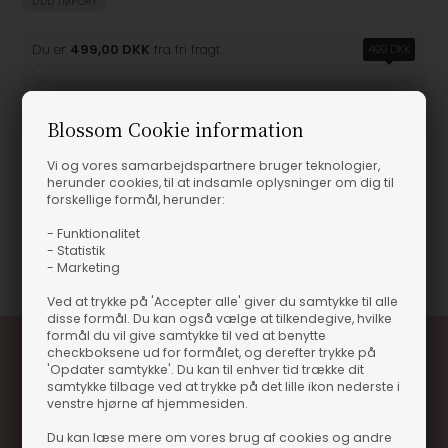
DDD IMPORT
Du er
499,00 DKK
fra fri fragt
499 DKK
Blossom Cookie information
Produktinformation
Vi og vores samarbejdspartnere bruger teknologier,
herunder cookies, til at indsamle oplysninger om dig til
forskellige formål, herunder:
OXFORD PLAIN L/S
- Funktionalitet
- Statistik
Varenummer
114351
- Marketing
Ved at trykke på 'Accepter alle' giver du samtykke til alle
disse formål. Du kan også vælge at tilkendegive, hvilke
formål du vil give samtykke til ved at benytte
checkboksene ud for formålet, og derefter trykke på
'Opdater samtykke'. Du kan til enhver tid trække dit
samtykke tilbage ved at trykke på det lille ikon nederste i
venstre hjørne af hjemmesiden.
Du kan læse mere om vores brug af cookies og andre