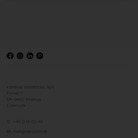
Kalstrup Livsstilshus ApS
Torvet 3
DK-9492 Blokhus
Danmark
+45 21 13 60 40
mail@blossom.dk