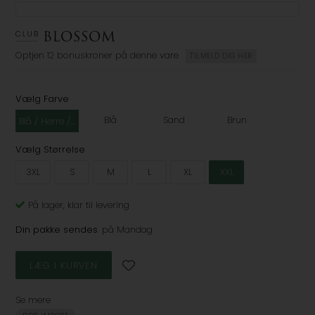
Optjen
12 bonuskroner
på denne vare
TILMELD DIG HER
Vælg Farve
Blå
Sand
Brun
Blå / Herre / 002-NAVY / Blå / XXL
Vælg Størrelse
3XL
S
M
L
XL
XXL
På lager
, klar til levering
Din pakke sendes
på Mandag
Se mere