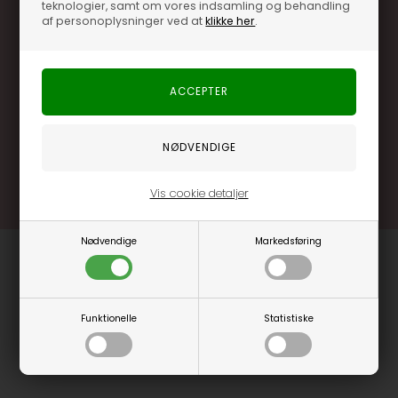
teknologier, samt om vores indsamling og behandling
af personoplysninger ved at
klikke her
.
Optjen 3% i bonuskroner når du handler
Særlige, eksklusive tilbud kun til klubkunder
Brug dine point allerede på næste køb
.... og mange flere fordele
Læs mere og bliv medlem
Vis cookie detaljer
Nødvendige
Markedsføring
Funktionelle
Statistiske