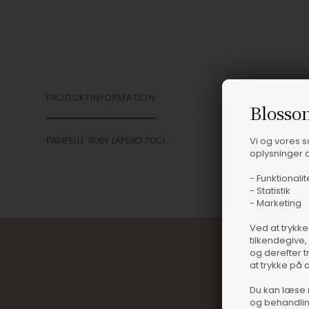
PRODUKTINFORMATION
Blosso
PAMPELLE RUBY LAPERO 70CL
Vi og vores 
oplysninger o
- Funktionalit
- Statistik
- Marketing
Ved at trykke
tilkendegive,
og derefter t
at trykke på 
Du kan læse 
og behandlin