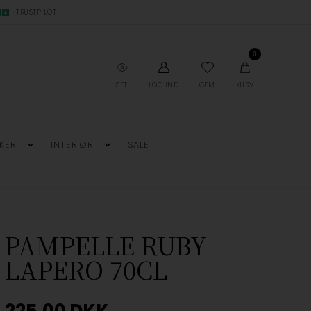
TRUSTPILOT
0
SET
LOG IND
GEM
KURV
KER
INTERIØR
SALE
PAMPELLE RUBY
LAPERO 70CL