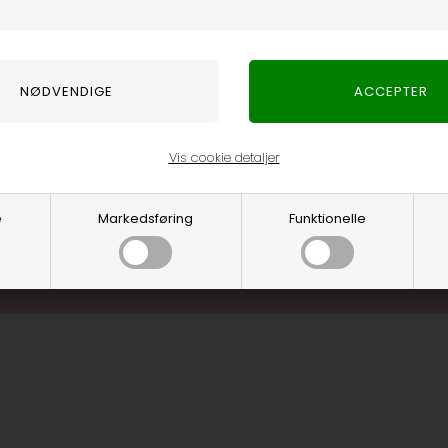
Optjen 3% i bon
Særlige, eksklus
Brug dine point
.... og mange flere fo
Vis cookie detaljer
Læs mere o
e
Markedsføring
Funktionelle