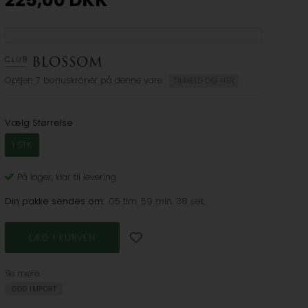
225,00
DKK
Optjen
7 bonuskroner
på denne vare
TILMELD DIG HER
Vælg Størrelse
1 STK
På lager
, klar til levering
Din pakke sendes om:
05 tim. 59 min. 38 sek.
Se mere
DDD IMPORT