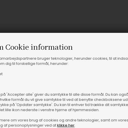
m Cookie information
samarbejdspartnere bruger teknologier, herunder cookies, til at inds
m dig til forskellige formål, herunder:
Vare
et
 på 'Accepter alle' giver du samtykke til alle disse formål. Du kan og
 hvilke formål du vil give samtykke til ved at benytte checkboksene ud 
rykke på 'Opdater samtykke'. Du kan til enhver tid trække dit samtykk
det lille ikon nederste i venstre hjørne af hjemmesiden.
mere om vores brug af cookies og andre teknologier, samt om vore
g af personoplysninger ved at
klikke her
.