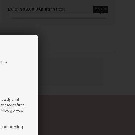
Du er
499,00 DKK
fra fri fragt
499 DKK
amle
nummer
133242
så vælge at
for formålet,
e tilbage ved
s indsamling