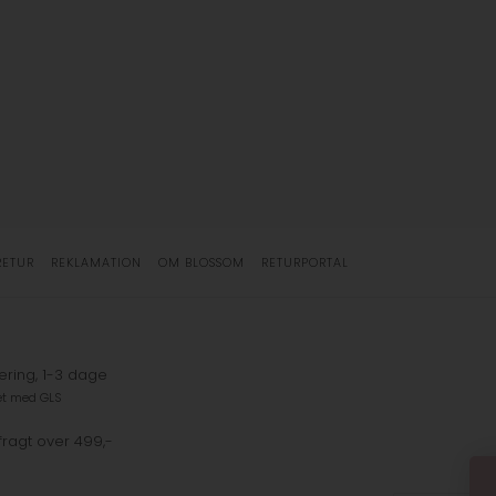
RETUR
REKLAMATION
OM BLOSSOM
RETURPORTAL
ering, 1-3 dage
et med GLS
fragt over 499,-