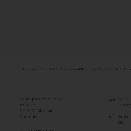
KUNDESERVICE
FAQ - ORDRESPORING
GRATIS OMBYTNING
Kalstrup Livsstilshus ApS
Lyn lev
Torvet 3
Få lever
DK-9492 Blokhus
Danmark
Gratis 
GLS