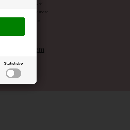
uskroner når du handler
ive tilbud kun til klubkunder
 allerede på næste køb
rdele
g bliv medlem
Statistiske