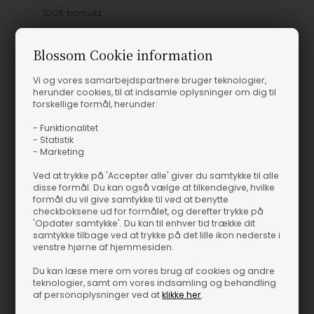
100% bomuld.
Den sorte Adine Baseball Cap fra Parajumpers er et sikkert valg
Blossom Cookie information
til den modebevidste garderobe. Det klassiske cap-design og
den nedtonede farve gør den nem at bruge til både casual
Vi og vores samarbejdspartnere bruger teknologier,
outfits og mere gennemførte looks. Parajumpers er kendt for at
herunder cookies, til at indsamle oplysninger om dig til
forene funktion og stil, og det ses tydeligt her i en cap med et
forskellige formål, herunder:
rent, tidløst udtryk.
- Funktionalitet
- Statistik
Tænk på en lys dag, hvor du gerne vil skærme for solen og
- Marketing
samtidig give dit outfit et cool touch. Adine Baseball Cap passer
perfekt til en tur i byen, en afslappet weekend eller som en
Ved at trykke på 'Accepter alle' giver du samtykke til alle
disse formål. Du kan også vælge at tilkendegive, hvilke
sporty kontrast til et mere formelt sæt. Den sorte nuance gør det
formål du vil give samtykke til ved at benytte
let at kombinere den med både stærke farver og neutrale
checkboksene ud for formålet, og derefter trykke på
basisdele.
'Opdater samtykke'. Du kan til enhver tid trække dit
samtykke tilbage ved at trykke på det lille ikon nederste i
venstre hjørne af hjemmesiden.
Derfor bliver den hurtigt en favorit: Den er først og fremmest
utrolig alsidig og kan bruges året rundt. Samtidig har den en
Du kan læse mere om vores brug af cookies og andre
teknologier, samt om vores indsamling og behandling
diskret elegance, der fungerer lige godt til dagtimerne som til
af personoplysninger ved at
klikke her
.
aftenen. Og med den behagelige, klassiske pasform får du en