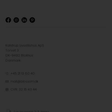
Kalstrup Livsstilshus ApS
Torvet 3
DK-9492 Blokhus
Danmark
+45 21 13 60 40
mail@blossom.dk
CVR: 32 15 43 44
Lyn levering, 1-3 dage