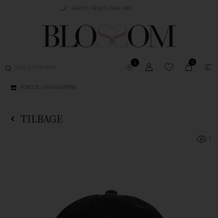
RING, 1-3 HVERDAGE
GRATIS FRAGT OVER 499,-
GRATIS OMBYTNING
0
1
FORSIDE
»
PARAJUMPERS
TILBAGE
1