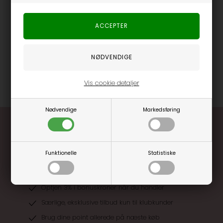
afslappet fornemmelse, der gør den oplagt, når du er på farten.
Med Adine Baseball Cap fra Parajumpers får du en cap, der
både er praktisk og fungerer som et stilrent statement. En trofast
accessory til mange anledninger – og en model, der holder sig
aktuel sæson efter sæson.
Varenummer
66221-541-BLACK
Vis cookie detaljer
Nødvendige
Markedsføring
Funktionelle
Statistiske
Optjen 3% i bonuskroner når du handler
Særlige, eksklusive tilbud kun til klubkunder
Brug dine point allerede på næste køb