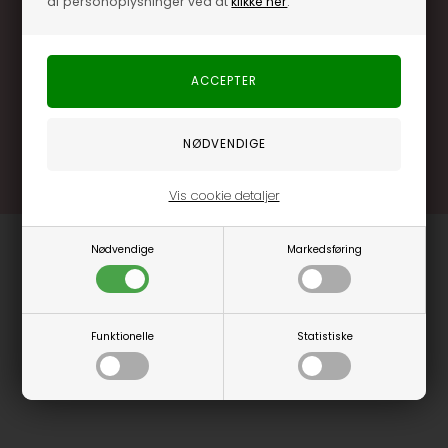
af personoplysninger ved at
klikke her
.
Særlige, eksklusive tilbud kun til klubkunder
Brug dine point allerede på næste køb
.... og mange flere fordele
Læs mere og bliv medlem
Vis cookie detaljer
Nødvendige
Markedsføring
Funktionelle
Statistiske