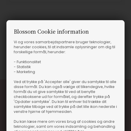
Produktinformation
Blossom Cookie information
Patch Kasket - Parajumpers
Vi og vores samarbejdspartnere bruger teknologier,
Patch Kasket - Parajumpers
herunder cookies, til at indsamle oplysninger om dig til
forskellige formål, herunder:
Varenummer
42715-0269-PELICAN
- Funktionalitet
- Statistik
- Marketing
Ved at trykke på 'Accepter alle' giver du samtykke til alle
disse formål. Du kan også vælge at tilkendegive, hvilke
formål du vil give samtykke til ved at benytte
checkboksene ud for formålet, og derefter trykke på
'Opdater samtykke'. Du kan til enhver tid trække dit
samtykke tilbage ved at trykke på det lille ikon nederste i
venstre hjørne af hjemmesiden.
Du kan læse mere om vores brug af cookies og andre
teknologier, samt om vores indsamling og behandling
Optjen 3% i bonuskroner når du handler