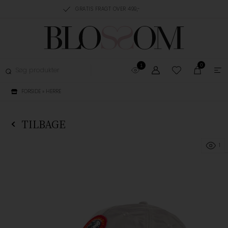
RING, 1-3 HVERDAGE
GRATIS FRAGT OVER 499,-
GRATIS OMBYTNING
0
1
FORSIDE
»
HERRE
TILBAGE
1