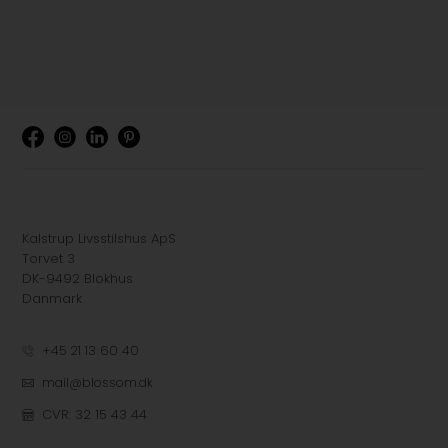
Kalstrup Livsstilshus ApS
Torvet 3
DK-9492 Blokhus
Danmark
+45 21 13 60 40
mail@blossom.dk
CVR: 32 15 43 44