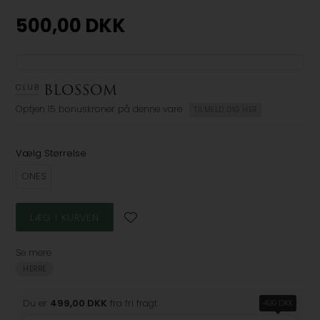
500,00
DKK
Optjen
15 bonuskroner
på denne vare
TILMELD DIG HER
Vælg Størrelse
ONES
Se mere
HERRE
Du er
499,00 DKK
fra fri fragt
499 DKK