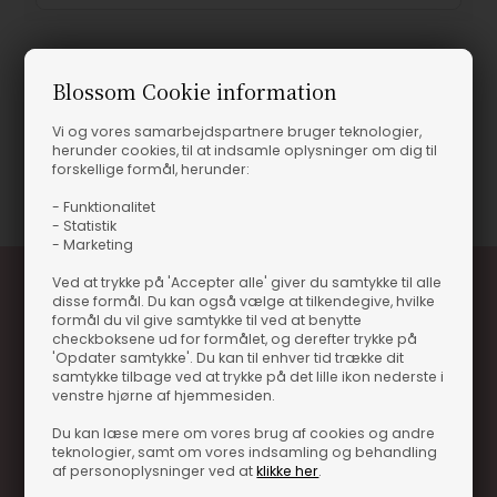
Blossom Cookie information
Produktinformation
Vi og vores samarbejdspartnere bruger teknologier,
herunder cookies, til at indsamle oplysninger om dig til
forskellige formål, herunder:
Varenummer
11130-384735-OLD
- Funktionalitet
- Statistik
- Marketing
Ved at trykke på 'Accepter alle' giver du samtykke til alle
disse formål. Du kan også vælge at tilkendegive, hvilke
formål du vil give samtykke til ved at benytte
checkboksene ud for formålet, og derefter trykke på
'Opdater samtykke'. Du kan til enhver tid trække dit
samtykke tilbage ved at trykke på det lille ikon nederste i
venstre hjørne af hjemmesiden.
Optjen 3% i bonuskroner når du handler
Du kan læse mere om vores brug af cookies og andre
teknologier, samt om vores indsamling og behandling
Særlige, eksklusive tilbud kun til klubkunder
af personoplysninger ved at
klikke her
.
Brug dine point allerede på næste køb