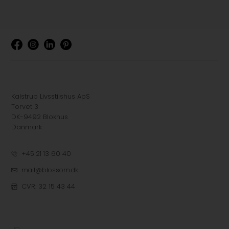
Kalstrup Livsstilshus ApS
Torvet 3
DK-9492 Blokhus
Danmark
+45 21 13 60 40
mail@blossom.dk
CVR: 32 15 43 44