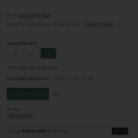
Optjen
87 bonuskroner
på denne vare
TILMELD DIG HER
Vælg Størrelse
M
XL
XXL
På lager
, klar til levering
Din pakke sendes om:
02 tim. 25 min. 21 sek.
Se mere
IKKE OPRETTET
Du er
499,00 DKK
fra fri fragt
499 DKK