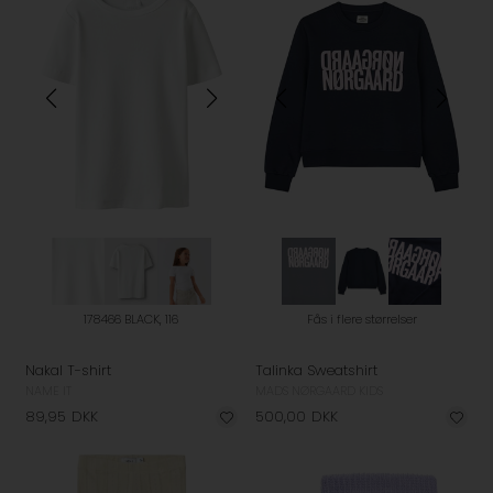
178466 BLACK, 116
Fås i flere størrelser
Nakal T-shirt
Talinka Sweatshirt
NAME IT
MADS NØRGAARD KIDS
89,95
DKK
500,00
DKK