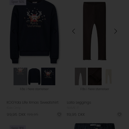
Spar 50%
Fås i flere størrelser
Fås i flere størrelser
KOGYda Life Xmas Sweatshirt
Lalla Leggings
Kids Only
NAME IT
99,95
DKK
199,95
119,95
DKK
Spar 30%