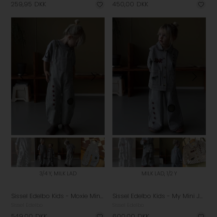
259,95
DKK
450,00
DKK
3/4 Y, MILK LAD
MILK LAD, 1/2 Y
Sissel Edelbo Kids - Moxie Mini Buksedragt - Milk Lad
Sissel Edelbo Kids - My Mini Jakke - Milk Lad
Sissel Edelbo
Sissel Edelbo
549,00
DKK
600,00
DKK