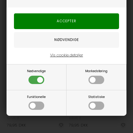
Vis cookie detaljer
Nødvendige
Markedsføring
Funktionelle
Statistiske
Fås i flere størrelser
Fås i flere størrelser
Kab Leggings
Kab Leggings
NAME IT
NAME IT
79,95
DKK
79,95
DKK