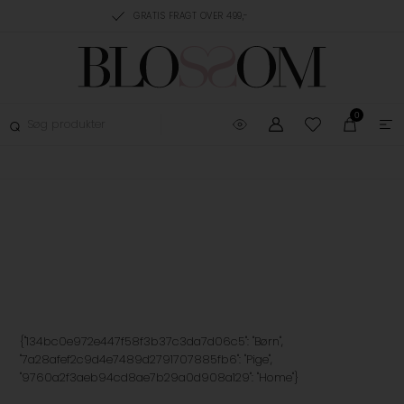
AGT OVER 499,-
GRATIS OMBYTNING
TRUSTPILOT
0
{"134bc0e972e447f58f3b37c3da7d06c5": "Børn",
"7a28afef2c9d4e7489d2791707885fb6": "Pige",
"9760a2f3aeb94cd8ae7b29a0d908a129": "Home"}