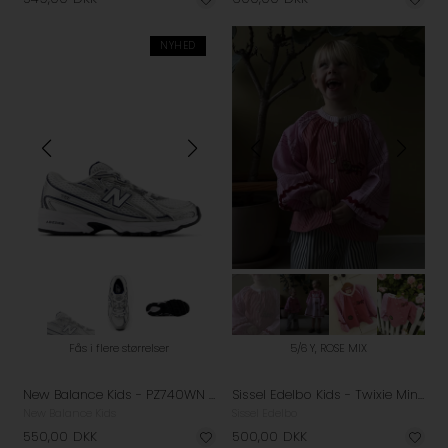
NYHED
Fås i flere størrelser
5/6 Y, ROSE MIX
New Balance Kids - PZ740WN Sneakers - White
Sissel Edelbo Kids - Twixie Mini Top - Rose Mix
New Balance Kids
Sissel Edelbo
550,00
DKK
500,00
DKK