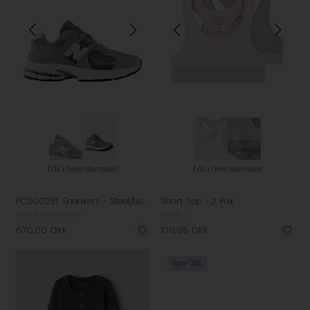
Fås i flere størrelser
Fås i flere størrelser
PC2002ST Sneakers - Steel/Lead
Short Top - 2 Pak
New Balance Kids
NAME IT
670,00
DKK
109,95
DKK
Spar 30%