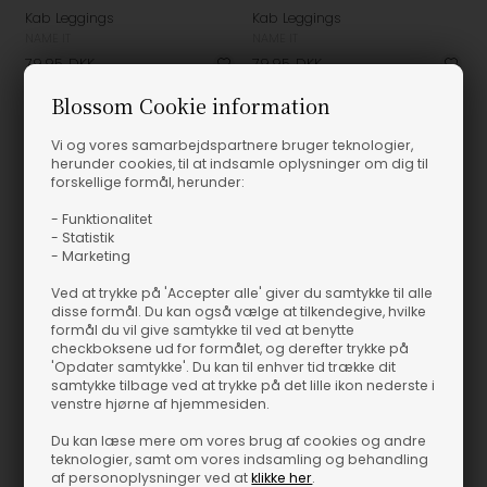
Kab Leggings
Kab Leggings
NAME IT
NAME IT
79,95
DKK
79,95
DKK
Blossom Cookie information
Vi og vores samarbejdspartnere bruger teknologier,
herunder cookies, til at indsamle oplysninger om dig til
forskellige formål, herunder:
- Funktionalitet
- Statistik
- Marketing
Ved at trykke på 'Accepter alle' giver du samtykke til alle
disse formål. Du kan også vælge at tilkendegive, hvilke
formål du vil give samtykke til ved at benytte
checkboksene ud for formålet, og derefter trykke på
'Opdater samtykke'. Du kan til enhver tid trække dit
Fås i flere størrelser
Fås i flere størrelser
samtykke tilbage ved at trykke på det lille ikon nederste i
venstre hjørne af hjemmesiden.
Kab Leggings
Kab Leggings
Du kan læse mere om vores brug af cookies og andre
NAME IT
NAME IT
teknologier, samt om vores indsamling og behandling
79,95
DKK
79,95
DKK
af personoplysninger ved at
klikke her
.