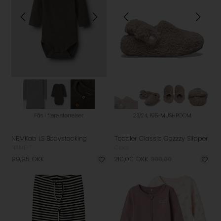
Fås i flere størrelser
23/24, 195-MUSHROOM
NBMKab LS Bodystocking
Toddler Classic Cozzzy Slipper
NAME IT
Crocs
99,95
DKK
210,00
DKK
300,00