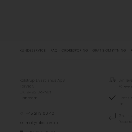
KUNDESERVICE
FAQ - ORDRESPORING
GRATIS OMBYTNING
Kalstrup Livsstilshus ApS
Lyn lev
Torvet 3
Få lever
DK-9492 Blokhus
Danmark
Gratis 
GLS
+45 21 13 60 40
Gratis
Passer s
mail@blossom.dk