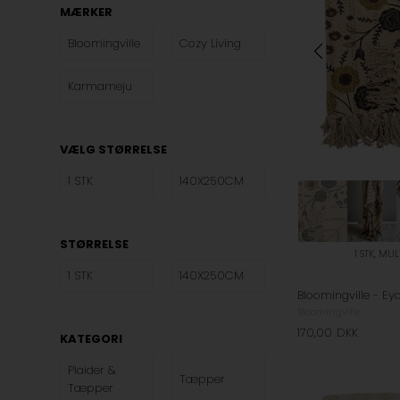
MÆRKER
Bloomingville
Cozy Living
Karmameju
VÆLG STØRRELSE
1 STK
140X250CM
STØRRELSE
1 STK, MU
1 STK
140X250CM
Bloomingville
170,00
DKK
KATEGORI
Plaider &
Tæpper
Tæpper