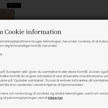
NYHED
m Cookie information
samarbejdspartnere bruger teknologier, herunder cookies, til at inds
m dig til forskellige formål, herunder:
et
 på 'Accepter alle' giver du samtykke til alle disse formål. Du kan og
 hvilke formål du vil give samtykke til ved at benytte checkboksene ud 
rykke på 'Opdater samtykke'. Du kan til enhver tid trække dit samtykk
det lille ikon nederste i venstre hjørne af hjemmesiden.
1 STK
mere om vores brug af cookies og andre teknologier, samt om vore
Bloomingville - Bresso Tæppe - Brun
g af personoplysninger ved at
klikke her
.