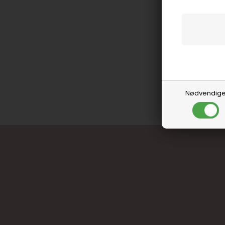
{"08ee01114c99
& Tæpper", "f2
Nødvendig