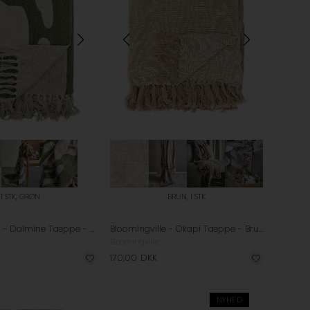
1 STK, GRØN
BRUN, 1 STK
Bloomingville - Dalmine Tæppe - Grøn
Bloomingville - Okapi Tæppe - Brun
Bloomingville
170,00
DKK
NYHED