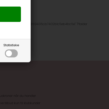
: "Home", "afd7b6b85369436cb7402b1c5eb4bc5e": "Plaider
Statistiske
uskroner når du handler
ive tilbud kun til klubkunder