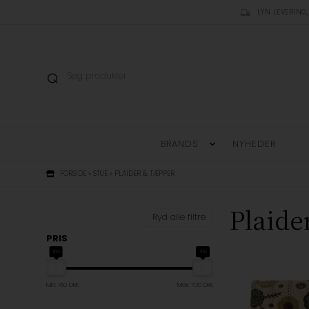
LYN LEVERING,
BRANDS
NYHEDER
FORSIDE
»
STUE
»
PLAIDER & TÆPPER
Plaide
Ryd alle filtre
PRIS
160
700
Min: 160 DKK
Max: 700 DKK