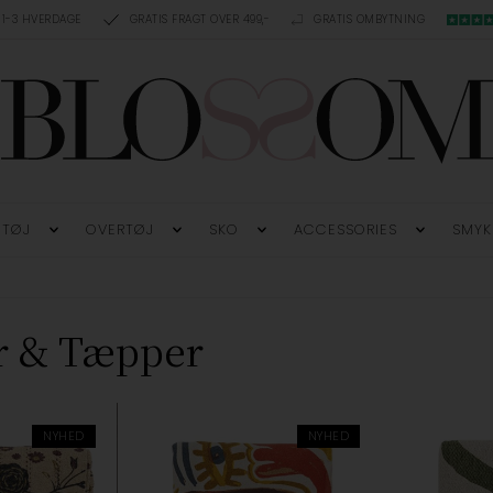
 1-3 HVERDAGE
GRATIS FRAGT OVER 499,-
GRATIS OMBYTNING
TØJ
OVERTØJ
SKO
ACCESSORIES
SMYK
r & Tæpper
NYHED
NYHED