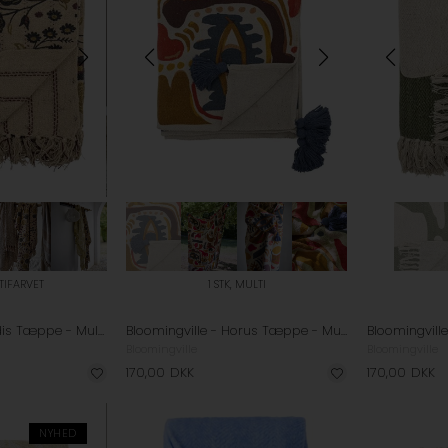
LTIFARVET
1 STK, MULTI
Bloomingville - Eydis Tæppe - Multifarvet
Bloomingville - Horus Tæppe - Multifarvet
Bloomingville
Bloomingville
170,00
DKK
170,00
DKK
NYHED