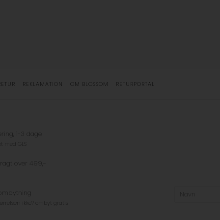
RETUR
REKLAMATION
OM BLOSSOM
RETURPORTAL
ering, 1-3 dage
et med GLS
fragt over 499,-
 ombytning
tørrelsen ikke? ombyt gratis