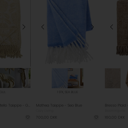
, GUL
1 STK, SEA BLUE
Bloomingville - Pratello Tæppe - Gul
Mathea Tæppe - Sea Blue
Bresso Plaid 
Cozy Living
Bloomingville
700,00
DKK
160,00
DKK