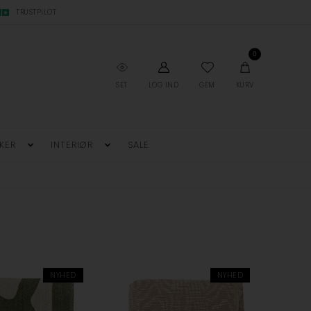
TRUSTPILOT
0
SET
LOG IND
GEM
KURV
KER
INTERIØR
SALE
NYHED
NYHED