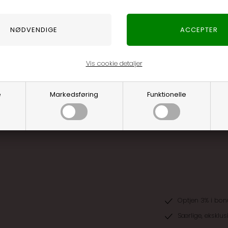
48dcbcbfb0c3911c2f33": "Bolig", "9760a2f3aeb94cd8ae7b29a0d908a129"
91b33cc4f045ec9cae1fa257f87a37": "Stue"}
Vis cookie detaljer
e
Markedsføring
Funktionelle
Optjen 3% i bon
Særlige, eksklus