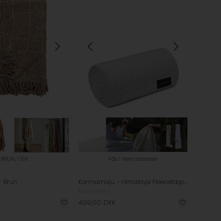
BRUN, 1 STK
Fås i flere størrelser
- Brun
Karmamaju - Himalaya Fleecetæppe - Light Grey
Karmameju
499,00
DKK