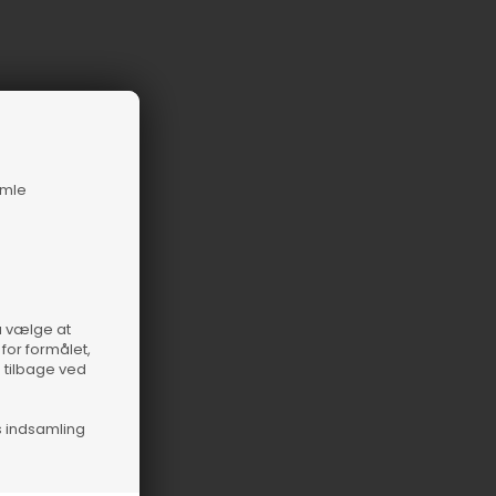
amle
så vælge at
for formålet,
e tilbage ved
s indsamling