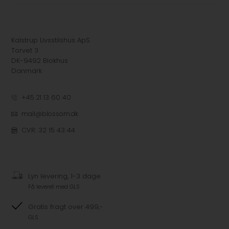
Kalstrup Livsstilshus ApS
Torvet 3
DK-9492 Blokhus
Danmark
+45 21 13 60 40
mail@blossom.dk
CVR: 32 15 43 44
Lyn levering, 1-3 dage
Få leveret med GLS
Gratis fragt over 499,-
GLS