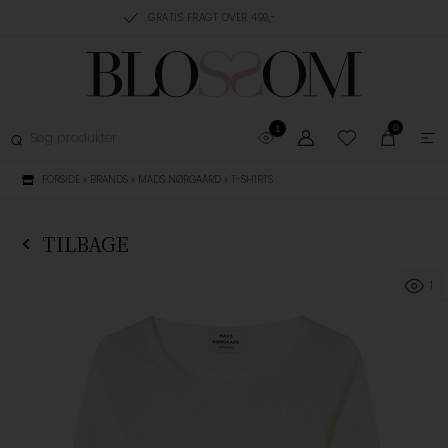
RING, 1-3 HVERDAGE
GRATIS FRAGT OVER 499,-
GRATIS OMBYTNING
0
1
FORSIDE
»
BRANDS
»
MADS NØRGAARD
»
T-SHIRTS
TILBAGE
1