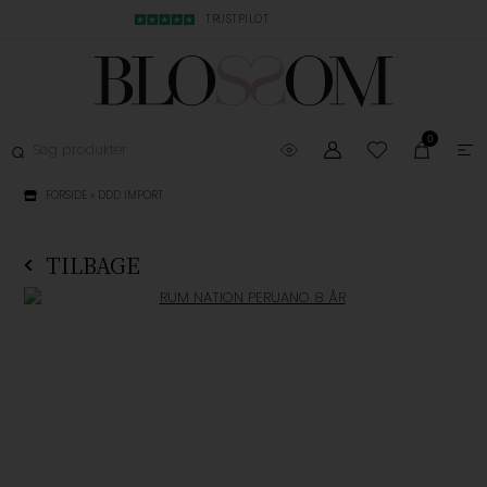
MBYTNING
TRUSTPILOT
LYN LEVERING, 1-3
0
FORSIDE
»
DDD IMPORT
TILBAGE