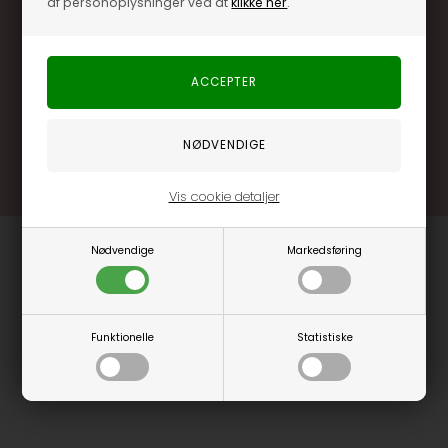
af personoplysninger ved at
klikke her
.
Særlige, eksklusive tilbud kun til klubkunder
Brug dine point allerede på næste køb
.... og mange flere fordele
Læs mere og bliv medlem
Vis cookie detaljer
Nødvendige
Markedsføring
Funktionelle
Statistiske