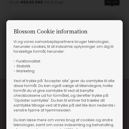
Du er
499,00 DKK
fra fri fragt
499 DKK
Blossom Cookie information
Produktinformation
Vi og vores samarbejdspartnere bruger teknologier,
herunder cookies, til at indsamle oplysninger om dig til
RUM NATION PERUANO 8 ÅR
forskellige formål, herunder:
Varenummer
102376
- Funktionalitet
- Statistik
- Marketing
Ved at trykke på 'Accepter alle' giver du samtykke til alle
disse formål. Du kan også vælge at tilkendegive, hvilke
formål du vil give samtykke til ved at benytte
checkboksene ud for formålet, og derefter trykke på
'Opdater samtykke'. Du kan til enhver tid trække dit
samtykke tilbage ved at trykke på det lille ikon nederste i
venstre hjørne af hjemmesiden.
Du kan læse mere om vores brug af cookies og andre
teknologier, samt om vores indsamling og behandling
Optjen 3% i bonuskroner når du handler