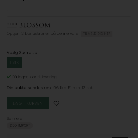
Optjen
12 bonuskroner
på denne vare
TILMELD DIG HER
Vælg Størrelse
1 STK
På lager
, klar til levering
Din pakke sendes om:
06 tim. 51 min. 13 sek.
Se mere
DDD IMPORT